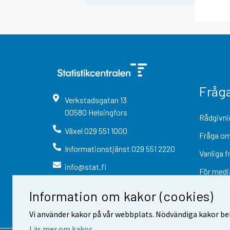
Fråg
Verkstadsgatan
13
00580
Helsingfors
Rådgivni
Växel
029 551 1000
Fråga om
Informationstjänst
029 551 2220
Vanliga f
info@stat.fi
För medi
Information om kakor (cookies)
Vi använder kakor på vår webbplats. Nödvändiga kakor beh
Läs mer om kakor.