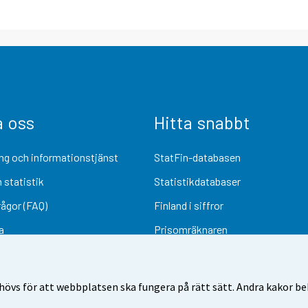
a oss
Hitta snabbt
ng och informationstjänst
StatFin-databasen
 statistik
Statistikdatabaser
rågor (FAQ)
Finland i siffror
a
Prisomräknaren
Kommande publiceringar
Undersökningsmaterial
övs för att webbplatsen ska fungera på rätt sätt. Andra kakor behö