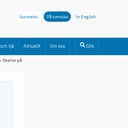
Suomeksi
På svenska
In English
och tjä
Aktuellt
Om oss
Sök
4. Skatter på