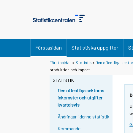
Förstasidan
Statistiska uppgifter
St
Förstasidan
>
Statistik
>
Den offentliga sekto
produktion och import
STATISTIK
Den offentliga sektorns
D
inkomster och utgifter
kvartalsvis
U
w
Ändringar i denna statistik
G
Kommande