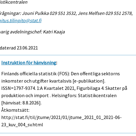
istikcentralen
rågningar: Jouni Pulkka 029 551 3532, Jens Melfsen 029 551 2578,
itus.tilinpito@stat.fi
arig avdelningschef: Katri Kaaja
daterad 23.06.2021
Instruktion för hänvisning
:
Finlands officiella statistik (FOS): Den offentliga sektorns
inkomster och utgifter kvartalsvis [e-publikation].
ISSN=1797-9374.
1:a Kvartalet
2021, Figurbilaga 4. Skatter på
produktion och import . Helsingfors: Statistikcentralen
[hänvisat: 8.8.2026].
Åtkomstsätt:
http://stat.fi/til/jtume/2021/01/jtume_2021_01_2021-06-
23_kuv_004_sv.html