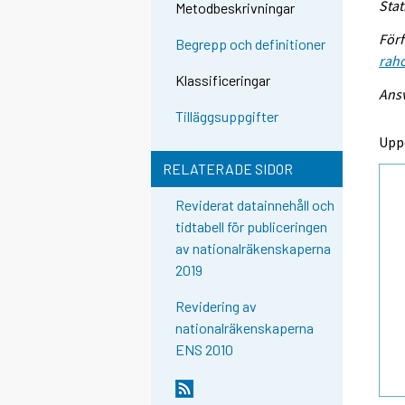
Stat
Metodbeskrivningar
Förf
Begrepp och definitioner
raho
Klassificeringar
Ansv
Tilläggsuppgifter
Upp
RELATERADE SIDOR
Reviderat datainnehåll och
tidtabell för publiceringen
av nationalräkenskaperna
2019
Revidering av
nationalräkenskaperna
ENS 2010