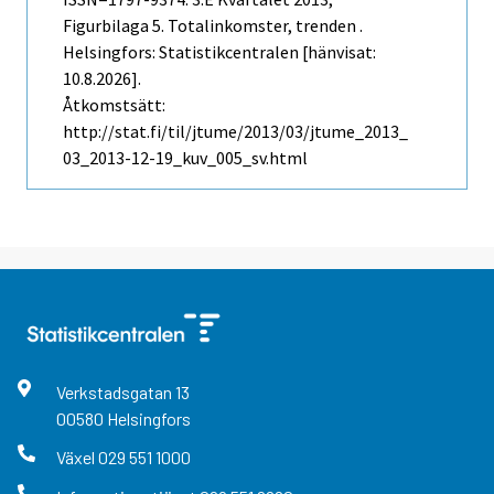
Figurbilaga 5. Totalinkomster, trenden .
Helsingfors: Statistikcentralen [hänvisat:
10.8.2026].
Åtkomstsätt:
http://stat.fi/til/jtume/2013/03/jtume_2013_
03_2013-12-19_kuv_005_sv.html
Verkstadsgatan
13
00580
Helsingfors
Växel
029 551 1000