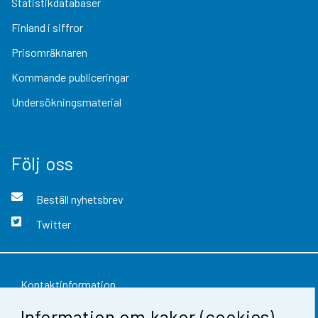
Statistikdatabaser
Finland i siffror
Prisomräknaren
Kommande publiceringar
Undersökningsmaterial
Följ oss
Beställ nyhetsbrev
Twitter
Kontaktinformation
Information om kakor (cookies)
Respons