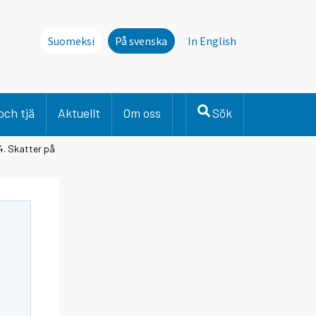
Suomeksi
På svenska
In English
och tjä
Aktuellt
Om oss
Sök
4. Skatter på