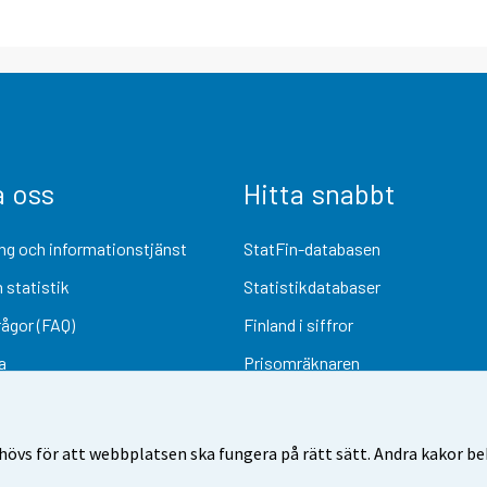
a oss
Hitta snabbt
ng och informationstjänst
StatFin-databasen
 statistik
Statistikdatabaser
rågor (FAQ)
Finland i siffror
a
Prisomräknaren
Kommande publiceringar
Undersökningsmaterial
övs för att webbplatsen ska fungera på rätt sätt. Andra kakor behö