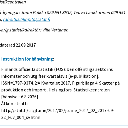
istikcentralen
rågningar: Jouni Pulkka 029 551 3532, Teuvo Laukkarinen 029 551
5,
rahoitus.tilinpito@stat.fi
arig statistikdirektör: Ville Vertanen
daterad 22.09.2017
Instruktion för hänvisning
:
Finlands officiella statistik (FOS): Den offentliga sektorns
inkomster och utgifter kvartalsvis [e-publikation].
ISSN=1797-9374.
2:a Kvartalet
2017, Figurbilaga 4. Skatter på
produktion och import . Helsingfors: Statistikcentralen
[hänvisat: 6.8.2026].
Åtkomstsätt:
http://stat.fi/til/jtume/2017/02/jtume_2017_02_2017-09-
22_kuv_004_sv.html