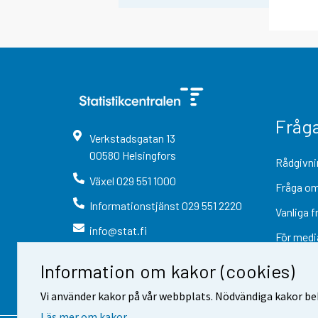
Fråg
Verkstadsgatan
13
00580
Helsingfors
Rådgivni
Växel
029 551 1000
Fråga om
Informationstjänst
029 551 2220
Vanliga f
info@stat.fi
För medi
Information om kakor (cookies)
Vi använder kakor på vår webbplats. Nödvändiga kakor beh
Läs mer om kakor.