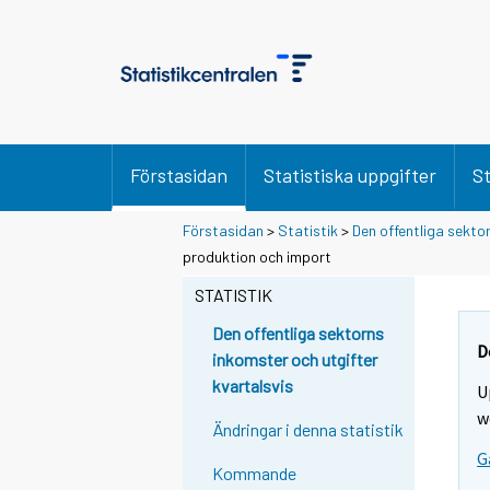
Förstasidan
Statistiska uppgifter
St
Förstasidan
>
Statistik
>
Den offentliga sekto
produktion och import
STATISTIK
Den offentliga sektorns
D
inkomster och utgifter
kvartalsvis
U
w
Ändringar i denna statistik
G
Kommande