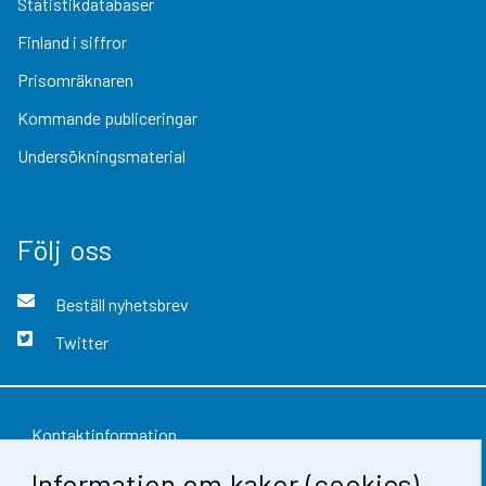
Statistikdatabaser
Finland i siffror
Prisomräknaren
Kommande publiceringar
Undersökningsmaterial
Följ oss
Beställ nyhetsbrev
Twitter
Kontaktinformation
Information om kakor (cookies)
Respons