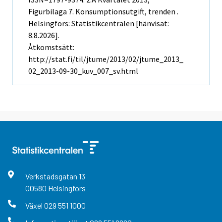
Figurbilaga 7. Konsumptionsutgift, trenden .
Helsingfors: Statistikcentralen [hänvisat:
8.8.2026].
Åtkomstsätt:
http://stat.fi/til/jtume/2013/02/jtume_2013_
02_2013-09-30_kuv_007_sv.html
Verkstadsgatan
13
00580
Helsingfors
Växel
029 551 1000