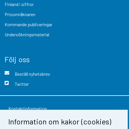
Finland i siffror
Prisomräknaren
Kommande publiceringar
Undersökningsmaterial
Följ oss
Beställ nyhetsbrev
Twitter
Kontaktinformation
Information om kakor (cookies)
Respons