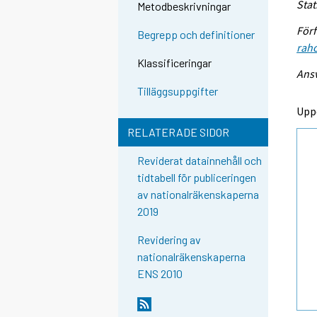
Stat
Metodbeskrivningar
Förf
Begrepp och definitioner
raho
Klassificeringar
Ansv
Tilläggsuppgifter
Upp
RELATERADE SIDOR
Reviderat datainnehåll och
tidtabell för publiceringen
av nationalräkenskaperna
2019
Revidering av
nationalräkenskaperna
ENS 2010