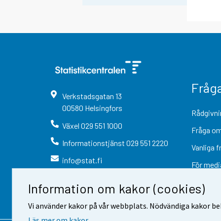
Fråg
Verkstadsgatan
13
00580
Helsingfors
Rådgivni
Växel
029 551 1000
Fråga om
Informationstjänst
029 551 2220
Vanliga f
info@stat.fi
För medi
Information om kakor (cookies)
Vi använder kakor på vår webbplats. Nödvändiga kakor beh
Läs mer om kakor.