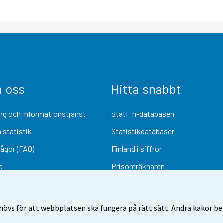
a oss
Hitta snabbt
ng och informationstjänst
StatFin-databasen
 statistik
Statistikdatabaser
rågor (FAQ)
Finland i siffror
a
Prisomräknaren
Kommande publiceringar
Undersökningsmaterial
övs för att webbplatsen ska fungera på rätt sätt. Andra kakor behö