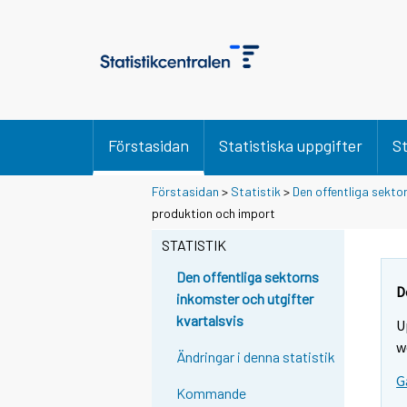
Förstasidan
Statistiska uppgifter
St
Förstasidan
>
Statistik
>
Den offentliga sekto
produktion och import
STATISTIK
Den offentliga sektorns
D
inkomster och utgifter
kvartalsvis
U
w
Ändringar i denna statistik
G
Kommande