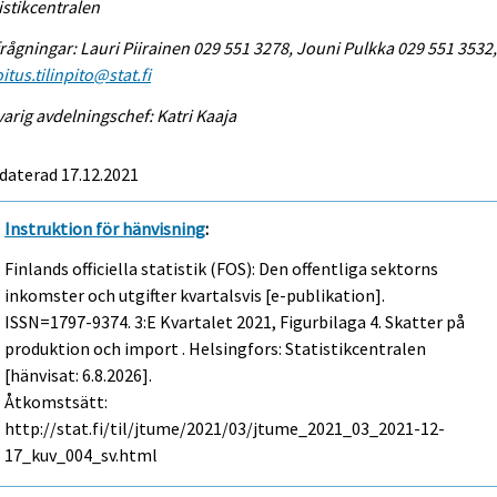
istikcentralen
rågningar: Lauri Piirainen 029 551 3278, Jouni Pulkka 029 551 3532
itus.tilinpito@stat.fi
arig avdelningschef: Katri Kaaja
daterad 17.12.2021
Instruktion för hänvisning
:
Finlands officiella statistik (FOS): Den offentliga sektorns
inkomster och utgifter kvartalsvis [e-publikation].
ISSN=1797-9374.
3:e Kvartalet
2021, Figurbilaga 4. Skatter på
produktion och import . Helsingfors: Statistikcentralen
[hänvisat: 6.8.2026].
Åtkomstsätt:
http://stat.fi/til/jtume/2021/03/jtume_2021_03_2021-12-
17_kuv_004_sv.html