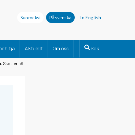
Suomeksi
På svenska
In English
och tjä
Aktuellt
Om oss
Sök
4. Skatter på