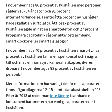
I november hade 86 procent av hushållen med personer
i åldern 15–84 år dator och 91 procent
internetförbindelse. Femtioåtta procent av hushållen
hade skaffat en surfplatta. Åttiosex procent av
hushållen ägde minst en smarttelefon och 27 procent
kroppsnära datateknik såsom aktivitetsarmband,
smartklockor eller smarta glasögon.
I november hade 40 procent av hushållen smart-tv. I 28
procent av hushållen fanns en spelkonsol och i några
till och med en fjärrstyrd kamerahelikopter, dvs. en
drönare. I november ägde 82 procent av hushållen en
personbil.
Mera information om hur vanligt det är med apparater
finns i figurbilagorna 12–15 samt i databastabellen 003.
Efter år 2018 utreder man
inte längre
i samband med
konsumentbarometern hur vanliga apparaterna är i
hushållen.