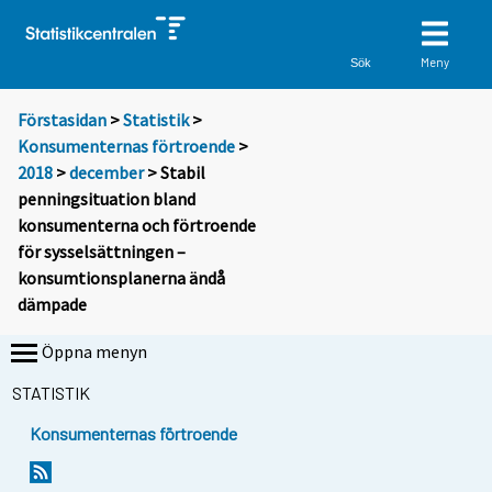
Meny
Sök
Förstasidan
>
Statistik
>
Konsumenternas förtroende
>
2018
>
december
> Stabil
penningsituation bland
konsumenterna och förtroende
för sysselsättningen –
konsumtionsplanerna ändå
dämpade
Öppna menyn
STATISTIK
Konsumenternas förtroende
Y
Y
Y
o
o