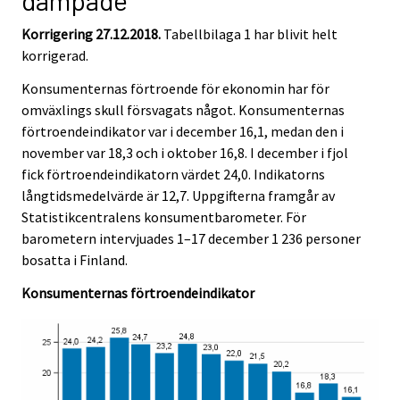
dämpade
v
v
r
i
i
s
Korrigering 27.12.2018.
Tabellbilaga 1 har blivit helt
c
c
e
korrigerad.
e
e
r
.
.
Konsumenternas förtroende för ekonomin har för
v
omväxlings skull försvagats något. Konsumenternas
i
förtroendeindikator var i december 16,1, medan den i
c
november var 18,3 och i oktober 16,8. I december i fjol
e
fick förtroendeindikatorn värdet 24,0. Indikatorns
.
långtidsmedelvärde är 12,7. Uppgifterna framgår av
Statistikcentralens konsumentbarometer. För
barometern intervjuades 1–17 december 1 236 personer
bosatta i Finland.
Konsumenternas förtroendeindikator