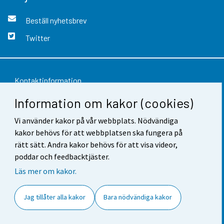
Beställ nyhetsbrev
Twitter
Kontaktinformation
Information om kakor (cookies)
Respons
Användarvillkor
Vi använder kakor på vår webbplats. Nödvändiga
kakor behövs för att webbplatsen ska fungera på
Dataskydd
rätt sätt. Andra kakor behövs för att visa videor,
poddar och feedbacktjäster.
Tillgänglighet
Läs mer om kakor.
Information om webbplatsen
Jag tillåter alla kakor
Bara nödvändiga kakor
Cookie-inställningar