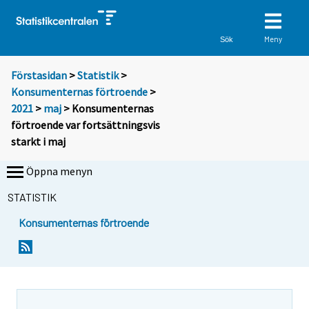
Meny
Sök
Förstasidan
>
Statistik
>
Konsumenternas förtroende
>
2021
>
maj
> Konsumenternas
förtroende var fortsättningsvis
starkt i maj
Öppna menyn
STATISTIK
Konsumenternas förtroende
Y
Y
Y
Y
o
o
o
o
u
u
u
u
a
a
a
a
r
r