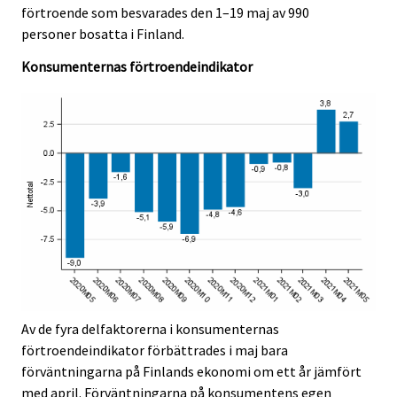
r
r
förtroende som besvarades den 1–19 maj av 990
.
.
v
v
personer bosatta i Finland.
i
i
Konsumenternas förtroendeindikator
c
c
e
e
.
.
Av de fyra delfaktorerna i konsumenternas
förtroendeindikator förbättrades i maj bara
förväntningarna på Finlands ekonomi om ett år jämfört
med april. Förväntningarna på konsumentens egen