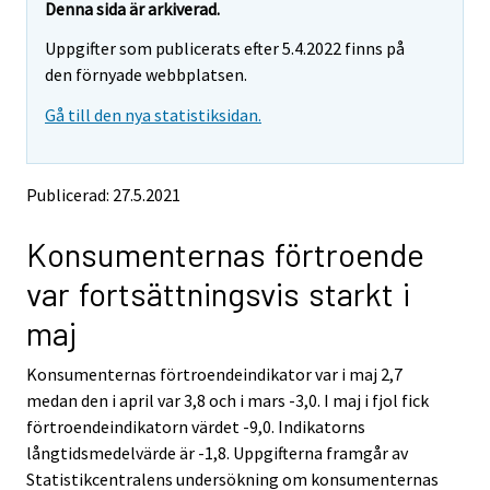
r
r
e
e
Denna sida är arkiverad.
m
m
e
e
Uppgifter som publicerats efter 5.4.2022 finns på
o
o
m
m
v
v
den förnyade webbplatsen.
o
o
i
i
v
v
Gå till den nya statistiksidan.
n
n
i
i
g
g
t
t
n
n
o
o
g
g
Publicerad: 27.5.2021
a
a
t
t
n
n
o
o
Konsumenternas förtroende
o
o
a
a
t
t
var fortsättningsvis starkt i
h
h
n
n
e
e
o
o
maj
r
r
t
t
s
s
h
h
Konsumenternas förtroendeindikator var i maj 2,7
e
e
e
e
medan den i april var 3,8 och i mars -3,0. I maj i fjol fick
r
r
v
v
r
r
förtroendeindikatorn värdet -9,0. Indikatorns
i
i
s
s
långtidsmedelvärde är -1,8. Uppgifterna framgår av
c
c
e
e
Statistikcentralens undersökning om konsumenternas
e
e