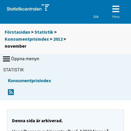
Meny
Sök
Förstasidan
>
Statistik
>
Konsumentprisindex
>
2012
>
november
Öppna menyn
STATISTIK
Konsumentprisindex
Denna sida är arkiverad.