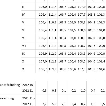
III
106,0
111,4
106,7
105,3
107,9
103,5
100,8
IV
106,4
111,4
106,7
106,4
107,7
103,8
101,3
V
106,4
110,9
108,5
105,9
108,3
104,2
101,3
VI
106,4
111,1
108,5
103,5
108,6
103,9
101,0
VII
106,2
111,4
108,4
97,8
108,8
102,8
100,8
VIII
106,4
111,3
108,5
103,3
108,7
103,7
100,9
IX
106,9
112,2
108,8
106,4
108,5
104,6
100,9
X
107,0
112,8
108,7
106,4
108,5
104,6
101,4
XI
106,7
113,8
108,6
106,6
107,5
105,1
101,6
adsförändring
2012:10 -
2012:11
-0,3
0,8
-0,1
0,2
-1,0
0,4
0,1
förändring
2011:11 -
2012:11
2,2
5,3
7,1
1,4
-0,2
1,6
0,5