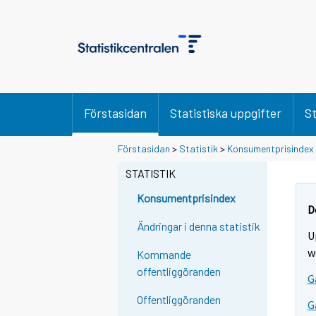
Förstasidan
Statistiska uppgifter
St
Förstasidan
>
Statistik
>
Konsumentprisindex
STATISTIK
Konsumentprisindex
D
Ändringar i denna statistik
U
w
Kommande
offentliggöranden
G
Offentliggöranden
G