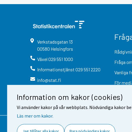
Fråg
Verkstadsgatan
13
00580
Helsingfors
Rådgivni
Växel
029 551 1000
Fråga om
Informationstjänst
029 551 2220
Vanliga f
info@stat.fi
För medi
Information om kakor (cookies)
Vi använder kakor på vår webbplats. Nödvändiga kakor beh
Läs mer om kakor.
Kontaktinformation
Respons
Jag tillåter alla kakor
Bara nödvändiga kakor