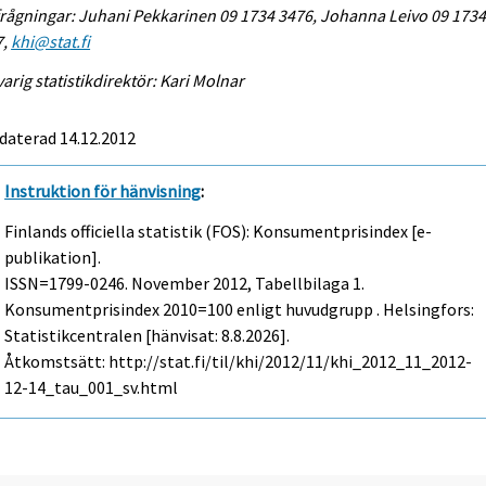
rågningar: Juhani Pekkarinen 09 1734 3476, Johanna Leivo 09 173
7,
khi@stat.fi
arig statistikdirektör: Kari Molnar
daterad 14.12.2012
Instruktion för hänvisning
:
Finlands officiella statistik (FOS): Konsumentprisindex [e-
publikation].
ISSN=1799-0246.
November
2012, Tabellbilaga 1.
Konsumentprisindex 2010=100 enligt huvudgrupp . Helsingfors:
Statistikcentralen [hänvisat: 8.8.2026].
Åtkomstsätt: http://stat.fi/til/khi/2012/11/khi_2012_11_2012-
12-14_tau_001_sv.html