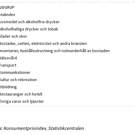
VUDGRUP
otalindex
 Livsmedel och alkoholfria drycker
 Alkoholhaltiga drycker och tobak
 Kläder och skor
Bostäder, vatten, elektricitet och andra bränslen
Inventarier, hushållsutrustning och rutinunderhåll av bostaden
 Hälsovård
 Transport
 Kommunikationer
Kultur och rekreation
Utbildning
 Restauranger och hotell
Övriga varor och tjänster
a: Konsumentprisindex, Statistikcentralen