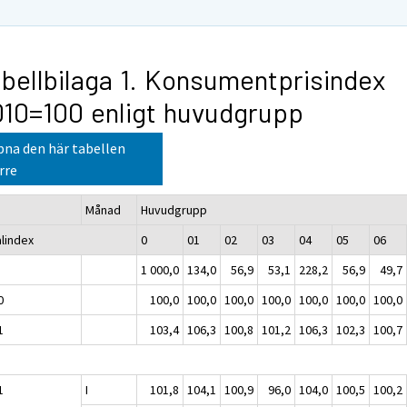
bellbilaga 1. Konsumentprisindex
10=100 enligt huvudgrupp
na den här tabellen
rre
Månad
Huvudgrupp
alindex
0
01
02
03
04
05
06
1 000,0
134,0
56,9
53,1
228,2
56,9
49,7
0
100,0
100,0
100,0
100,0
100,0
100,0
100,0
1
103,4
106,3
100,8
101,2
106,3
102,3
100,7
1
I
101,8
104,1
100,9
96,0
104,0
100,5
100,2