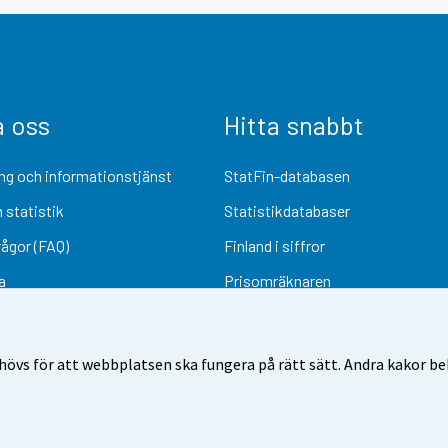
a oss
Hitta snabbt
ng och informationstjänst
StatFin-databasen
 statistik
Statistikdatabaser
rågor (FAQ)
Finland i siffror
a
Prisomräknaren
Kommande publiceringar
Undersökningsmaterial
övs för att webbplatsen ska fungera på rätt sätt. Andra kakor behö
Användarvillkor
Dataskydd
Tillgänglighet
Information om