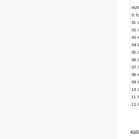
HU
0. T
01.
02.
03.
04. 
05. 
06.
07.
08.
09. 
10. 
11.
12. 
Käll