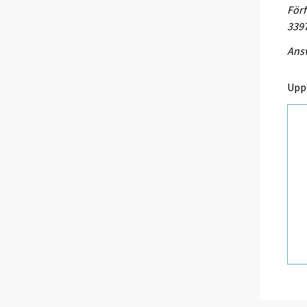
Förf
339
Ansv
Upp