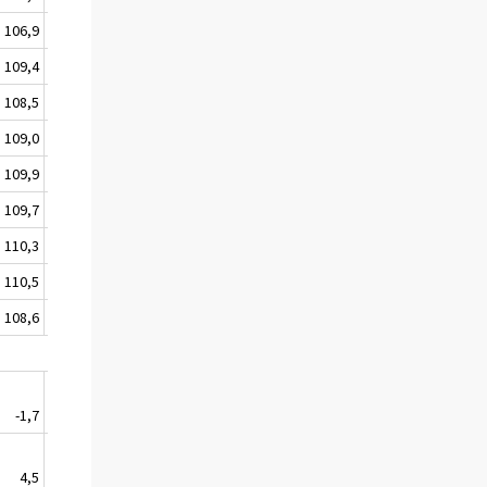
106,9
94,7
100,3
103,9
105,1
108,7
109,4
92,4
100,2
103,9
105,9
108,6
108,5
92,3
100,1
103,9
106,0
108,2
109,0
92,3
100,3
103,9
106,4
107,9
109,9
93,4
100,0
103,9
106,8
107,5
109,7
90,8
99,6
103,9
107,3
107,5
110,3
90,6
99,7
107,1
107,1
107,3
110,5
88,1
100,6
107,1
107,2
107,1
108,6
88,6
100,4
107,1
107,5
106,7
-1,7
0,6
-0,2
0,0
0,3
-0,4
4,5
-8,1
0,6
3,5
4,3
1,5