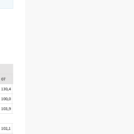
07
08
09
10
11
12
130,4
24,0
123,9
5,1
70,5
67,4
100,0
100,0
100,0
100,0
100,0
100,0
103,9
98,0
99,7
103,2
102,5
103,6
102,1
99,9
99,9
102,6
100,8
101,9