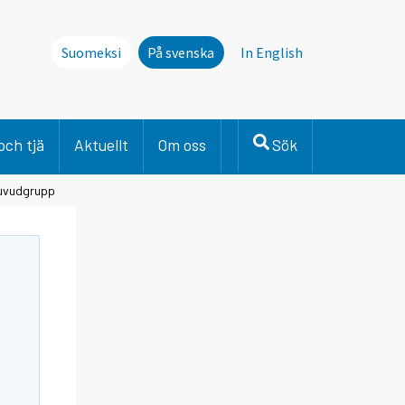
Suomeksi
På svenska
In English
och tjä
Aktuellt
Om oss
Sök
huvudgrupp