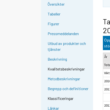
Översikter
Tabeller
Ta
Figurer
20
Pressmeddelanden
Öpp
Utbud av produkter och
stö
tjänster
År
Beskrivning
Tot
Kvalitetsbeskrivningar
Vikt
Metodbeskrivningar
201
Begrepp och definitioner
201
Klassificeringar
201
Länkar