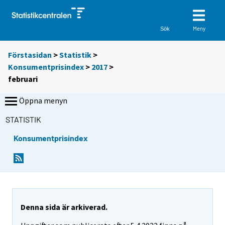
Meny
Sök
Förstasidan
>
Statistik
>
Konsumentprisindex
>
2017
>
februari
Öppna menyn
STATISTIK
Konsumentprisindex
Denna sida är arkiverad.