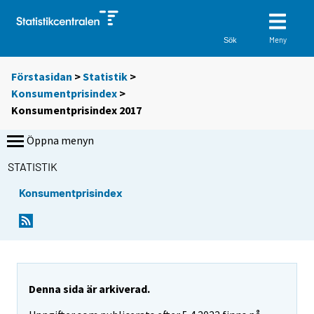
Meny
Sök
Förstasidan
>
Statistik
>
Konsumentprisindex
>
Konsumentprisindex 2017
Öppna menyn
STATISTIK
Konsumentprisindex
Denna sida är arkiverad.