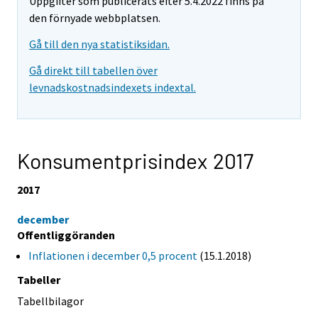
Uppgifter som publicerats efter 5.4.2022 finns på
den förnyade webbplatsen.
Gå till den nya statistiksidan.
Gå direkt till tabellen över
levnadskostnadsindexets indextal.
Konsumentprisindex 2017
2017
december
Offentliggöranden
Inflationen i december 0,5 procent
(15.1.2018)
Tabeller
Tabellbilagor