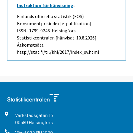
Instruktion för hänvisning
:
Finlands officiella statistik (FOS):
Konsumentprisindex [e-publikation].
ISSN=1799-0246. Helsingfors:
Statistikcentralen [hänvisat: 10.8.2026].
Åtkomstsätt:
http://stat.fi/til/khi/2017/index_sv.html
Verkstadsgatan
13
00580
Helsingfors
Växel
029 551 1000