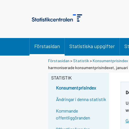
Förstasidan
Statistiska uppgifter
St
Förstasidan
>
Statistik
>
Konsumentprisindex
harmoniserade konsumentprisindexet, januari 
STATISTIK
Konsumentprisindex
D
Ändringar i denna statistik
U
w
Kommande
offentliggöranden
G