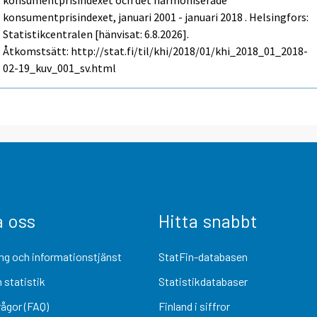
konsumentprisindexet och det harmoniserade
konsumentprisindexet, januari 2001 - januari 2018 . Helsingfors:
Statistikcentralen [hänvisat: 6.8.2026].
Åtkomstsätt: http://stat.fi/til/khi/2018/01/khi_2018_01_2018-
02-19_kuv_001_sv.html
a oss
Hitta snabbt
ng och informationstjänst
StatFin-databasen
 statistik
Statistikdatabaser
rågor (FAQ)
Finland i siffror