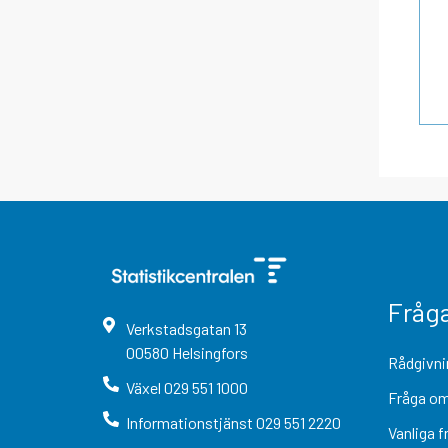
Fråg
Verkstadsgatan
13
00580
Helsingfors
Rådgivni
Växel
029 551 1000
Fråga om
Informationstjänst
029 551 2220
Vanliga f