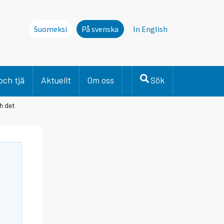
Suomeksi
På svenska
In English
och tjä
Aktuellt
Om oss
Sök
h det