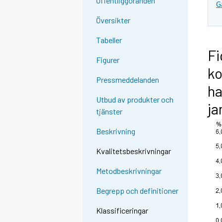
Offentliggöranden
G
Översikter
Tabeller
Fi
Figurer
ko
Pressmeddelanden
ha
Utbud av produkter och
ja
tjänster
Beskrivning
Kvalitetsbeskrivningar
Metodbeskrivningar
Begrepp och definitioner
Klassificeringar