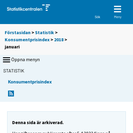
Meny
Sök
Förstasidan
>
Statistik
>
Konsumentprisindex
>
2018
>
januari
Öppna menyn
STATISTIK
Konsumentprisindex
Denna sida är arkiverad.