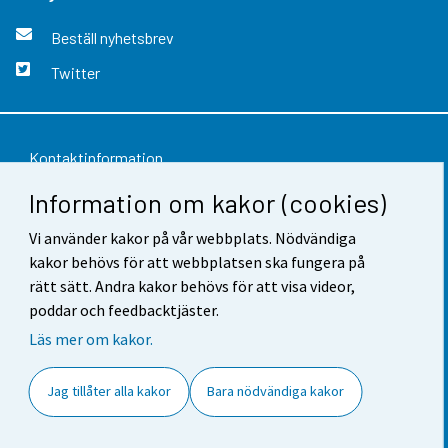
Beställ nyhetsbrev
Twitter
Kontaktinformation
Information om kakor (cookies)
Respons
Vi använder kakor på vår webbplats. Nödvändiga
Användarvillkor
kakor behövs för att webbplatsen ska fungera på
Dataskydd
rätt sätt. Andra kakor behövs för att visa videor,
poddar och feedbacktjäster.
Tillgänglighet
Läs mer om kakor.
Information om webbplatsen
Jag tillåter alla kakor
Bara nödvändiga kakor
Cookie-inställningar