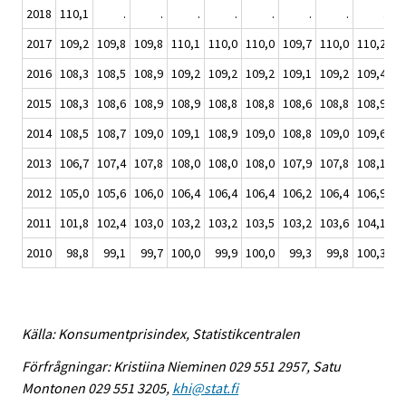
2018
110,1
.
.
.
.
.
.
.
.
2017
109,2
109,8
109,8
110,1
110,0
110,0
109,7
110,0
110,2
11
2016
108,3
108,5
108,9
109,2
109,2
109,2
109,1
109,2
109,4
10
2015
108,3
108,6
108,9
108,9
108,8
108,8
108,6
108,8
108,9
10
2014
108,5
108,7
109,0
109,1
108,9
109,0
108,8
109,0
109,6
10
2013
106,7
107,4
107,8
108,0
108,0
108,0
107,9
107,8
108,1
10
2012
105,0
105,6
106,0
106,4
106,4
106,4
106,2
106,4
106,9
10
2011
101,8
102,4
103,0
103,2
103,2
103,5
103,2
103,6
104,1
10
2010
98,8
99,1
99,7
100,0
99,9
100,0
99,3
99,8
100,3
10
Källa: Konsumentprisindex, Statistikcentralen
Förfrågningar: Kristiina Nieminen 029 551 2957, Satu
Montonen 029 551 3205,
khi@stat.fi