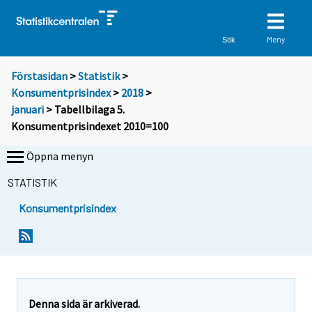
Meny
Sök
Förstasidan
>
Statistik
>
Konsumentprisindex
>
2018
>
januari
> Tabellbilaga 5.
Konsumentprisindexet 2010=100
Öppna menyn
STATISTIK
Konsumentprisindex
Denna sida är arkiverad.