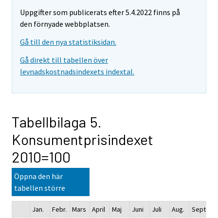
Uppgifter som publicerats efter 5.4.2022 finns på
den förnyade webbplatsen.
Gå till den nya statistiksidan.
Gå direkt till tabellen över
levnadskostnadsindexets indextal.
Tabellbilaga 5.
Konsumentprisindexet
2010=100
Öppna den här
tabellen större
Jan.
Febr.
Mars
April
Maj
Juni
Juli
Aug.
Sept.
Ok