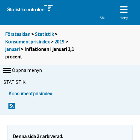
Meny
Sök
Förstasidan
>
Statistik
>
Konsumentprisindex
>
2019
>
januari
> Inflationen i januari 1,1
procent
Öppna menyn
STATISTIK
Konsumentprisindex
Y
Y
Y
o
o
o
u
u
u
a
a
a
r
r
r
e
e
Denna sida är arkiverad.