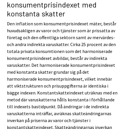
konsumentprisindexet med
konstanta skatter
Den inflation som konsumentprisindexet mäter, består
huvudsakligen av varor och tjänster som är prissatta av
företag och den offentliga sektorn samt av mervärdes-
och andra indirekta varuskatter. Cirka 25 procent av den
totala privata konsumtionen som det harmoniserade
konsumentprisindexet avbildar, består av indirekta
varuskatter. Det harmoniserade konsumentprisindexet
med konstanta skatter grundar sig på det
harmoniserade konsumentprisindexet, vilket innebär
att viktstrukturen och prisuppgifterna är identiska i
bägge indexen. Konstantskatteindexet uträknas med en
metod där varuskatterna hålls konstanta i förhållande
till indexets bastidpunkt. Då ändringar i de indirekta
varuskatterna inträffar, avräknas skatteändringarnas
inverkan på priserna av varor och tjänster i
konstantskatteindexet. Skatteändringarnas inverkan