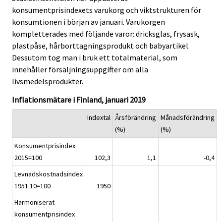
.
.
v
konsumentprisindexets varukorg och viktstrukturen för
i
konsumtionen i början av januari. Varukorgen
c
kompletterades med följande varor: dricksglas, frysask,
e
plastpåse, hårborttagningsprodukt och babyartikel.
.
Dessutom tog man i bruk ett totalmaterial, som
innehåller försäljningsuppgifter om alla
livsmedelsprodukter.
Inflationsmätare i Finland, januari 2019
Indextal
Årsförändring
Månadsförändring
(%)
(%)
Konsumentprisindex
2015=100
102,3
1,1
-0,4
Levnadskostnadsindex
1951:10=100
1950
Harmoniserat
konsumentprisindex