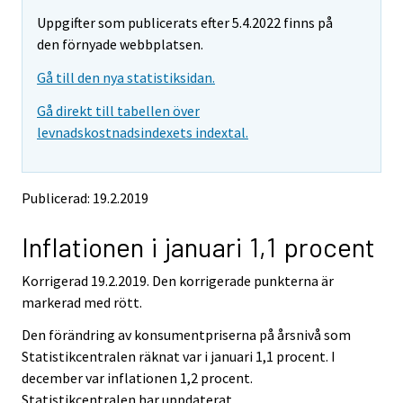
m
m
e
Uppgifter som publicerats efter 5.4.2022 finns på
o
o
m
v
v
den förnyade webbplatsen.
o
i
i
v
Gå till den nya statistiksidan.
n
n
i
g
g
Gå direkt till tabellen över
t
t
n
levnadskostnadsindexets indextal.
o
o
g
a
a
t
n
n
o
o
o
Publicerad: 19.2.2019
a
t
t
h
h
n
Inflationen i januari 1,1 procent
e
e
o
r
r
t
s
s
Korrigerad 19.2.2019. Den korrigerade punkterna är
h
e
e
markerad med rött.
e
r
r
v
v
r
Den förändring av konsumentpriserna på årsnivå som
i
i
s
Statistikcentralen räknat var i januari 1,1 procent. I
c
c
e
december var inflationen 1,2 procent.
e
e
r
Statistikcentralen har uppdaterat