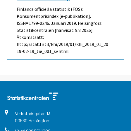
Finlands officiella statistik (FOS):
Konsumentprisindex [e-publikation].
ISSN=1799-0246.
Januari
2019. Helsingfors:
Statistikcentralen [hänvisat: 9.8.2026].
Åtkomstsätt:
http://stat.fi/til/khi/2019/01/khi_2019_01_20
19-02-19_tie_001_sv.html
Verkstadsgatan
13
00580
Helsingfors
Växel
029 551 1000