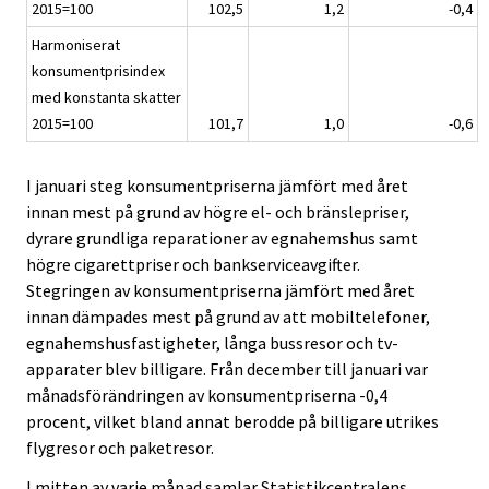
2015=100
102,5
1,2
-0,4
Harmoniserat
konsumentprisindex
med konstanta skatter
2015=100
101,7
1,0
-0,6
I januari steg konsumentpriserna jämfört med året
innan mest på grund av högre el- och bränslepriser,
dyrare grundliga reparationer av egnahemshus samt
högre cigarettpriser och bankserviceavgifter.
Stegringen av konsumentpriserna jämfört med året
innan dämpades mest på grund av att mobiltelefoner,
egnahemshusfastigheter, långa bussresor och tv-
apparater blev billigare. Från december till januari var
månadsförändringen av konsumentpriserna -0,4
procent, vilket bland annat berodde på billigare utrikes
flygresor och paketresor.
I mitten av varje månad samlar Statistikcentralens