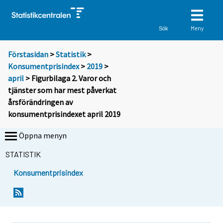
Meny
Sök
Förstasidan
>
Statistik
>
Konsumentprisindex
>
2019
>
april
> Figurbilaga 2. Varor och
tjänster som har mest påverkat
årsförändringen av
konsumentprisindexet april 2019
Öppna menyn
STATISTIK
Konsumentprisindex