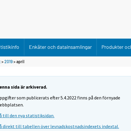
tistikinfo
Enkäter och datainsamlingar
Produkter och
x
>
2019
>
april
enna sida är arkiverad.
ppgifter som publicerats efter 5.4.2022 finns på den förnyade
ebbplatsen.
å till den nya statistiksidan.
å direkt till tabellen över levnadskostnadsindexets indextal.