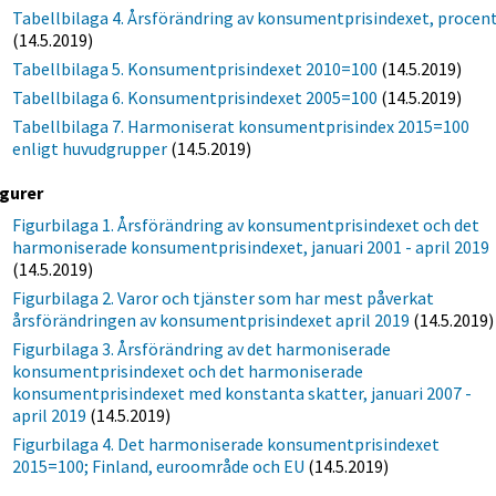
Tabellbilaga 4. Årsförändring av konsumentprisindexet, procen
(14.5.2019)
Tabellbilaga 5. Konsumentprisindexet 2010=100
(14.5.2019)
Tabellbilaga 6. Konsumentprisindexet 2005=100
(14.5.2019)
Tabellbilaga 7. Harmoniserat konsumentprisindex 2015=100
enligt huvudgrupper
(14.5.2019)
igurer
Figurbilaga 1. Årsförändring av konsumentprisindexet och det
harmoniserade konsumentprisindexet, januari 2001 - april 2019
(14.5.2019)
Figurbilaga 2. Varor och tjänster som har mest påverkat
årsförändringen av konsumentprisindexet april 2019
(14.5.2019)
Figurbilaga 3. Årsförändring av det harmoniserade
konsumentprisindexet och det harmoniserade
konsumentprisindexet med konstanta skatter, januari 2007 -
april 2019
(14.5.2019)
Figurbilaga 4. Det harmoniserade konsumentprisindexet
2015=100; Finland, euroområde och EU
(14.5.2019)