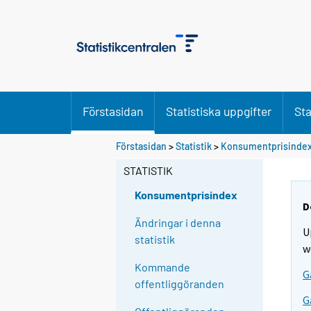
Förstasidan
Statistiska uppgifter
Sta
Förstasidan
>
Statistik
>
Konsumentprisinde
STATISTIK
Konsumentprisindex
D
Ändringar i denna
U
statistik
w
Kommande
G
offentliggöranden
G