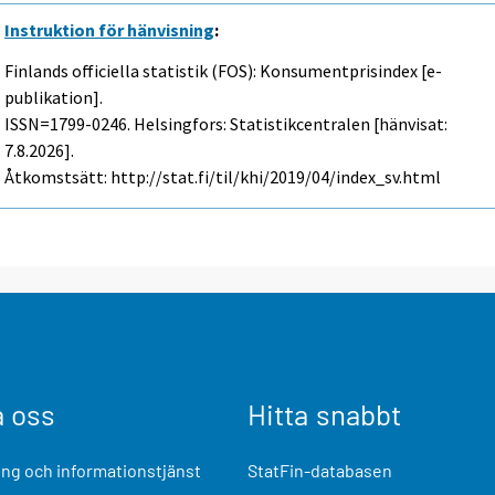
Instruktion för hänvisning
:
Finlands officiella statistik (FOS): Konsumentprisindex [e-
publikation].
ISSN=1799-0246. Helsingfors: Statistikcentralen [hänvisat:
7.8.2026].
Åtkomstsätt: http://stat.fi/til/khi/2019/04/index_sv.html
a oss
Hitta snabbt
ng och informationstjänst
StatFin-databasen