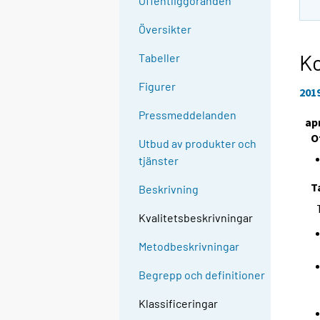
Offentliggöranden
Översikter
K
Tabeller
Figurer
201
Pressmeddelanden
apr
O
Utbud av produkter och
tjänster
T
Beskrivning
Kvalitetsbeskrivningar
Metodbeskrivningar
Begrepp och definitioner
Klassificeringar