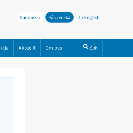
Suomeksi
På svenska
In English
 tjä
Aktuellt
Om oss
Sök