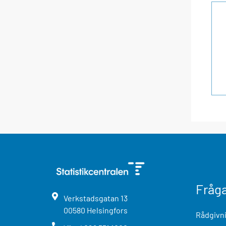
Fråg
Verkstadsgatan
13
00580
Helsingfors
Rådgivni