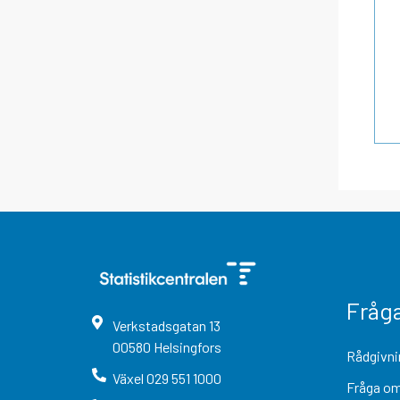
Fråg
Verkstadsgatan
13
00580
Helsingfors
Rådgivni
Växel
029 551 1000
Fråga om