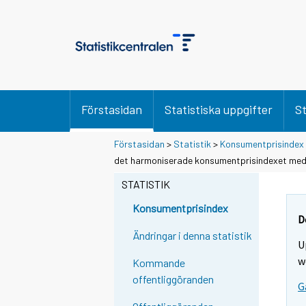
Förstasidan
Statistiska uppgifter
St
Förstasidan
>
Statistik
>
Konsumentprisindex
det harmoniserade konsumentprisindexet med k
STATISTIK
Konsumentprisindex
D
Ändringar i denna statistik
U
w
Kommande
offentliggöranden
G