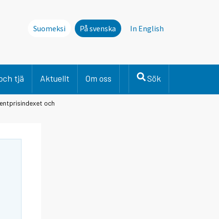
Suomeksi
På svenska
In English
och tjä
Aktuellt
Om oss
Sök
entprisindexet och