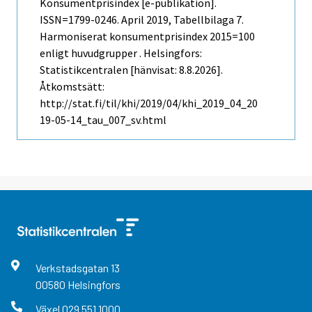
Konsumentprisindex [e-publikation].
ISSN=1799-0246.
April
2019, Tabellbilaga 7.
Harmoniserat konsumentprisindex 2015=100
enligt huvudgrupper . Helsingfors:
Statistikcentralen [hänvisat: 8.8.2026].
Åtkomstsätt:
http://stat.fi/til/khi/2019/04/khi_2019_04_20
19-05-14_tau_007_sv.html
Verkstadsgatan
13
00580
Helsingfors
Växel
029 551 1000