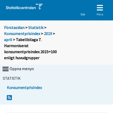
Meny
Sök
Förstasidan
>
Statistik
>
Konsumentprisindex
>
2019
>
april
> Tabellbilaga 7.
Harmoniserat
konsumentprisindex 2015=100
enligt huvudgrupper
Öppna menyn
STATISTIK
Konsumentprisindex