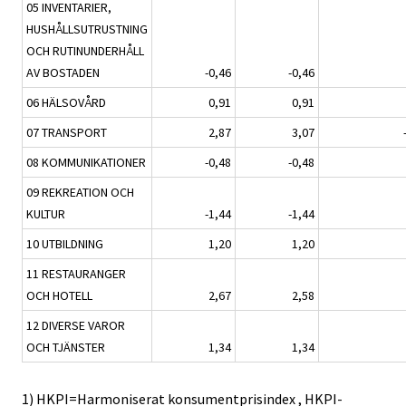
05 INVENTARIER,
HUSHÅLLSUTRUSTNING
OCH RUTINUNDERHÅLL
AV BOSTADEN
-0,46
-0,46
06 HÄLSOVÅRD
0,91
0,91
07 TRANSPORT
2,87
3,07
08 KOMMUNIKATIONER
-0,48
-0,48
09 REKREATION OCH
KULTUR
-1,44
-1,44
10 UTBILDNING
1,20
1,20
11 RESTAURANGER
OCH HOTELL
2,67
2,58
12 DIVERSE VAROR
OCH TJÄNSTER
1,34
1,34
1) HKPI=Harmoniserat konsumentprisindex , HKPI-