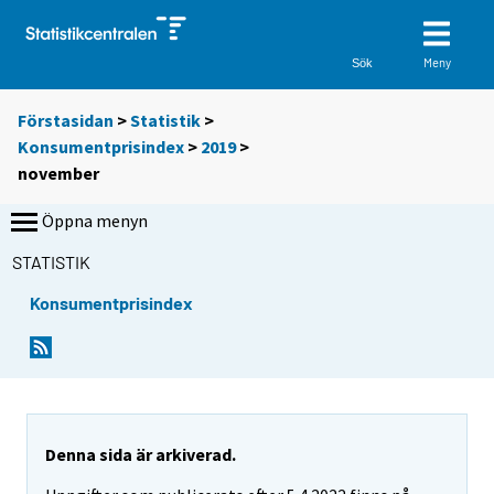
Meny
Sök
Förstasidan
>
Statistik
>
Konsumentprisindex
>
2019
>
november
Öppna menyn
STATISTIK
Konsumentprisindex
Denna sida är arkiverad.