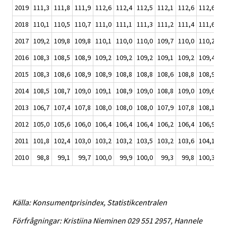
2019
111,3
111,8
111,9
112,6
112,4
112,5
112,1
112,6
112,6
11
2018
110,1
110,5
110,7
111,0
111,1
111,3
111,2
111,4
111,6
11
2017
109,2
109,8
109,8
110,1
110,0
110,0
109,7
110,0
110,2
11
2016
108,3
108,5
108,9
109,2
109,2
109,2
109,1
109,2
109,4
10
2015
108,3
108,6
108,9
108,9
108,8
108,8
108,6
108,8
108,9
10
2014
108,5
108,7
109,0
109,1
108,9
109,0
108,8
109,0
109,6
10
2013
106,7
107,4
107,8
108,0
108,0
108,0
107,9
107,8
108,1
10
2012
105,0
105,6
106,0
106,4
106,4
106,4
106,2
106,4
106,9
10
2011
101,8
102,4
103,0
103,2
103,2
103,5
103,2
103,6
104,1
10
2010
98,8
99,1
99,7
100,0
99,9
100,0
99,3
99,8
100,3
10
Källa: Konsumentprisindex, Statistikcentralen
Förfrågningar: Kristiina Nieminen 029 551 2957, Hannele