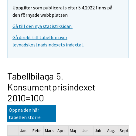
Uppgifter som publicerats efter 5.4.2022 finns på
den förnyade webbplatsen.
Gå till den nya statistiksidan.
Gå direkt till tabellen över
levnadskostnadsindexets indextal.
Tabellbilaga 5.
Konsumentprisindexet
2010=100
Öppna den här
tabellen större
Jan.
Febr.
Mars
April
Maj
Juni
Juli
Aug.
Sept.
Ok