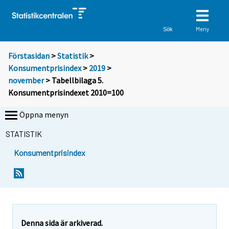
Meny
Sök
Förstasidan
>
Statistik
>
Konsumentprisindex
>
2019
>
november
> Tabellbilaga 5.
Konsumentprisindexet 2010=100
Öppna menyn
STATISTIK
Konsumentprisindex
Denna sida är arkiverad.