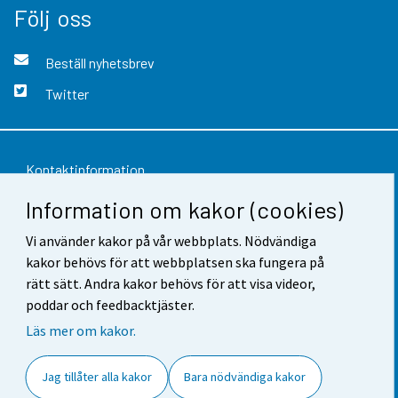
Följ oss
Beställ nyhetsbrev
Twitter
Kontaktinformation
Information om kakor (cookies)
Respons
Vi använder kakor på vår webbplats. Nödvändiga
Användarvillkor
kakor behövs för att webbplatsen ska fungera på
Dataskydd
rätt sätt. Andra kakor behövs för att visa videor,
poddar och feedbacktjäster.
Tillgänglighet
Läs mer om kakor.
Information om webbplatsen
Jag tillåter alla kakor
Bara nödvändiga kakor
Cookie-inställningar