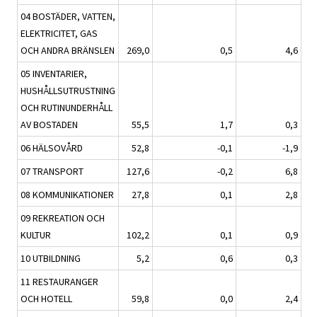
04 BOSTÄDER, VATTEN,
ELEKTRICITET, GAS
OCH ANDRA BRÄNSLEN
269,0
0,5
4,6
05 INVENTARIER,
HUSHÅLLSUTRUSTNING
OCH RUTINUNDERHÅLL
AV BOSTADEN
55,5
1,7
0,3
06 HÄLSOVÅRD
52,8
-0,1
-1,9
07 TRANSPORT
127,6
-0,2
6,8
08 KOMMUNIKATIONER
27,8
0,1
2,8
09 REKREATION OCH
KULTUR
102,2
0,1
0,9
10 UTBILDNING
5,2
0,6
0,3
11 RESTAURANGER
OCH HOTELL
59,8
0,0
2,4