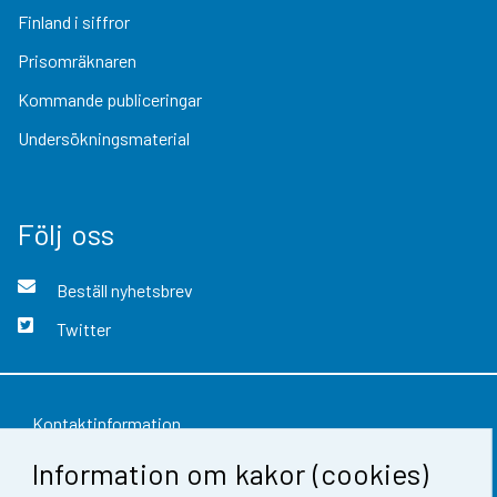
Finland i siffror
Prisomräknaren
Kommande publiceringar
Undersökningsmaterial
Följ oss
Beställ nyhetsbrev
Twitter
Kontaktinformation
Information om kakor (cookies)
Respons