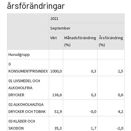
årsförändringar
2021
September
Vikt
Månadsförändring
Årsförändring
(%)
(%)
Huvudgrupp
0
KONSUMENTPRISINDEX
1000,0
0,3
2,5
01 LIVSMEDEL OCH
ALKOHOLFRIA
DRYCKER
136,6
0,3
0,6
02 ALKOHOLHALTIGA
DRYCKER OCH TOBAK
52,9
-0,0
4,2
03 KLÄDER OCH
SKODON
35,3
1,7
-2,0