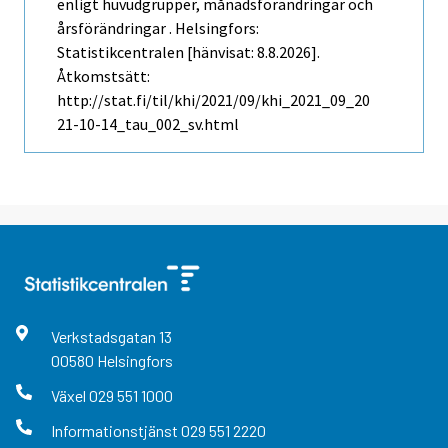
enligt huvudgrupper, månadsförändringar och
årsförändringar . Helsingfors:
Statistikcentralen [hänvisat: 8.8.2026].
Åtkomstsätt:
http://stat.fi/til/khi/2021/09/khi_2021_09_20
21-10-14_tau_002_sv.html
Verkstadsgatan
13
00580
Helsingfors
Växel
029 551 1000
Informationstjänst
029 551 2220