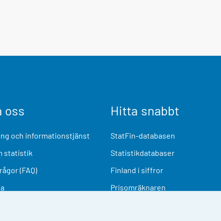
a oss
Hitta snabbt
ng och informationstjänst
StatFin-databasen
 statistik
Statistikdatabaser
frågor (FAQ)
Finland i siffror
ia
Prisomräknaren
Kommande publiceringar