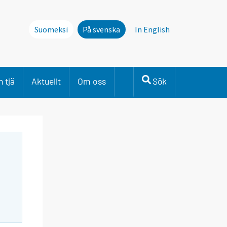
Suomeksi
På svenska
In English
 tjä
Aktuellt
Om oss
Sök