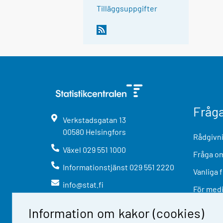
Tilläggsuppgifter
Fråg
Verkstadsgatan
13
00580
Helsingfors
Rådgivni
Växel
029 551 1000
Fråga om
Informationstjänst
029 551 2220
Vanliga 
info@stat.fi
För med
Information om kakor (cookies)