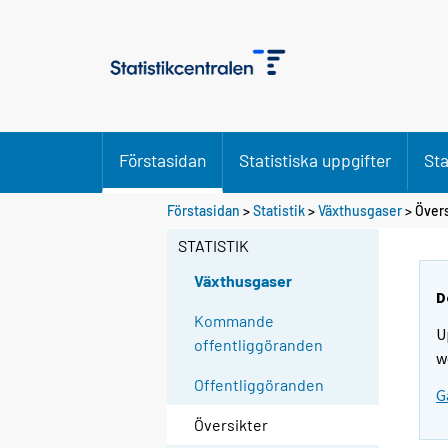
Förstasidan
Statistiska uppgifter
Sta
Förstasidan
>
Statistik
>
Växthusgaser
> Övers
STATISTIK
Växthusgaser
D
Kommande
U
offentliggöranden
w
Offentliggöranden
G
Översikter