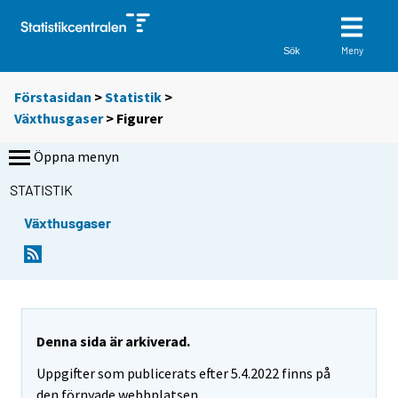
Meny
Sök
Förstasidan
>
Statistik
>
Växthusgaser
> Figurer
Öppna menyn
STATISTIK
Växthusgaser
Denna sida är arkiverad.
Uppgifter som publicerats efter 5.4.2022 finns på
den förnyade webbplatsen.