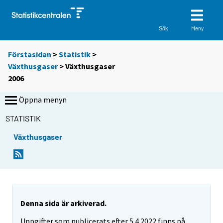
Meny
Sök
Förstasidan
>
Statistik
>
Växthusgaser
> Växthusgaser
2006
Öppna menyn
STATISTIK
Växthusgaser
Denna sida är arkiverad.
Uppgifter som publicerats efter 5.4.2022 finns på