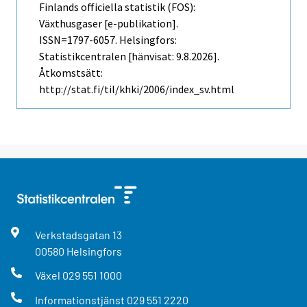
Finlands officiella statistik (FOS):
Växthusgaser [e-publikation].
ISSN=1797-6057. Helsingfors:
Statistikcentralen [hänvisat: 9.8.2026].
Åtkomstsätt:
http://stat.fi/til/khki/2006/index_sv.html
Verkstadsgatan
13
00580
Helsingfors
Växel
029 551 1000
Informationstjänst
029 551 2220