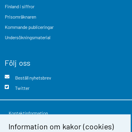
Finland i siffror
Prisomräknaren
Kommande publiceringar
Undersökningsmaterial
Följ oss
Beställ nyhetsbrev
Twitter
Kontaktinformation
Information om kakor (cookies)
Respons