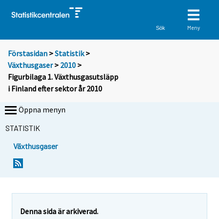
Meny
Sök
Förstasidan
>
Statistik
>
Växthusgaser
>
2010
>
Figurbilaga 1. Växthusgasutsläpp
i Finland efter sektor år 2010
Öppna menyn
STATISTIK
Växthusgaser
Denna sida är arkiverad.