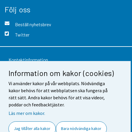
Följ oss
Beställ nyhetsbrev
Twitter
Kontaktinformation
Information om kakor (cookies)
Respons
Användarvillkor
Vi använder kakor på vår webbplats. Nödvändiga
kakor behövs för att webbplatsen ska fungera på
Dataskydd
rätt sätt. Andra kakor behövs för att visa videor,
poddar och feedbacktjäster.
Tillgänglighet
Läs mer om kakor.
Information om webbplatsen
Jag tillåter alla kakor
Bara nödvändiga kakor
Cookie-inställningar