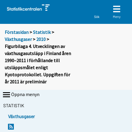
Meny
Sök
Förstasidan
>
Statistik
>
Växthusgaser
>
2010
>
Figurbilaga 4. Utvecklingen av
växthusgasutsläpp i Finland åren
1990–2011 i förhållande till
utsläppsmålet enligt
Kyotoprotokollet. Uppgiften för
år 2011 är preliminär
Öppna menyn
STATISTIK
Växthusgaser