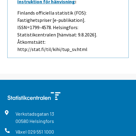
Instruktion för hänvisning
:
Finlands officiella statistik (FOS):
Fastighetspriser [e-publikation].
ISSN=1799-4578. Helsingfors:
Statistikcentralen [hänvisat: 9.8.2026].
Åtkomstsätt:
http://stat.fi/til/kihi/tup_sv.html
Verkstadsgatan
13
00580
Helsingfors
Växel
029 551 1000