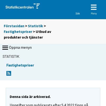
Meny
Sök
Förstasidan
>
Statistik
>
Fastighetspriser
> Utbud av
produkter och tjänster
Öppna menyn
STATISTIK
Fastighetspriser
Denna sida är arkiverad.
Uppgifter som publicerats efter 5.4.2022 finns på