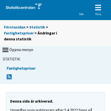
Meny
Sök
Förstasidan
>
Statistik
>
Fastighetspriser
> Ändringar i
denna statistik
Öppna menyn
STATISTIK
Fastighetspriser
Denna sida är arkiverad.
Uppgifter som publicerats efter 5.4.2022 finns på