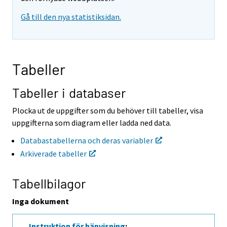
t
t
Gå till den nya statistiksidan.
i
i
l
l
l
l
e
e
n
n
Tabeller
a
a
n
n
n
n
Tabeller i databaser
a
a
n
n
Plocka ut de uppgifter som du behöver till tabeller, visa
t
t
uppgifterna som diagram eller ladda ned data.
j
j
Ã
Ã
Databastabellerna och deras variabler
¤
¤
Arkiverade tabeller
n
n
s
s
t
t
Tabellbilagor
.
.
Inga dokument
Instruktion för hänvisning
: