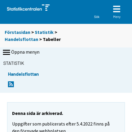
Meny
Sök
Förstasidan
>
Statistik
>
Handelsflottan
> Tabeller
Öppna menyn
STATISTIK
Handelsflottan
D
D
u
u
f
f
l
l
y
y
t
t
Denna sida är arkiverad.
t
t
Uppgifter som publicerats efter 5.4.2022 finns på
a
a
r
r
den förnyade webbplatsen.