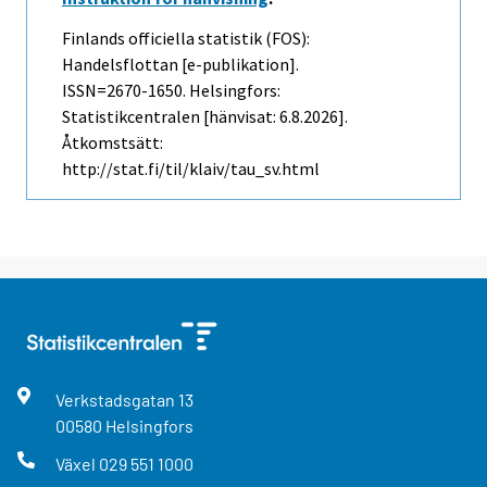
Finlands officiella statistik (FOS):
Handelsflottan [e-publikation].
ISSN=2670-1650. Helsingfors:
Statistikcentralen [hänvisat: 6.8.2026].
Åtkomstsätt:
http://stat.fi/til/klaiv/tau_sv.html
Verkstadsgatan
13
00580
Helsingfors
Växel
029 551 1000