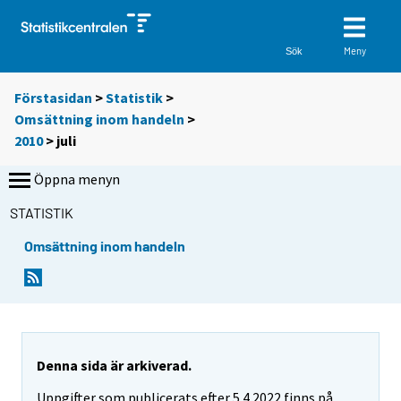
Meny
Sök
Förstasidan
>
Statistik
>
Omsättning inom handeln
>
2010
>
juli
Öppna menyn
STATISTIK
Omsättning inom handeln
Denna sida är arkiverad.
Uppgifter som publicerats efter 5.4.2022 finns på