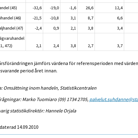
andel (45)
-32,6
-19,0
-1,6
26,6
12,4
ihandel (46)
-21,5
-10,8
3,1
8,7
6,6
ljhandel (47)
-2,4
0,9
2,1
3,8
3,4
ligvaruhandel
1, 472)
2,1
2,4
3,8
2,7
3,7
 årsförändringen jämförs värdena för referensperioden med värden
varande period året innan.
a: Omsättning inom handeln, Statistikcentralen
rågningar: Marko Tuomiaro (09) 1734 2705,
palvelut.suhdanne@stat
arig statistikdirektör: Hannele Orjala
daterad 14.09.2010