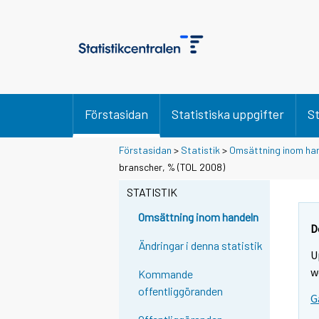
Förstasidan
Statistiska uppgifter
St
Förstasidan
>
Statistik
>
Omsättning inom ha
branscher, % (TOL 2008)
STATISTIK
Omsättning inom handeln
D
Ändringar i denna statistik
U
w
Kommande
offentliggöranden
G