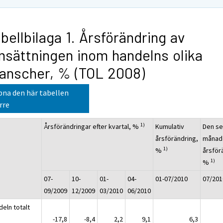
bellbilaga 1. Årsförändring av
sättningen inom handelns olika
anscher, % (TOL 2008)
na den här tabellen
rre
1)
Årsförändringar efter kvartal, %
Kumulativ
Den s
årsförändring,
månad
1)
%
årsför
1)
%
07-
10-
01-
04-
01-07/2010
07/201
09/2009
12/2009
03/2010
06/2010
deln totalt
-17,8
-8,4
2,2
9,1
6,3