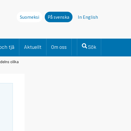
Suomeksi
På svenska
In English
och tjä
Aktuellt
Om oss
Sök
delns olika