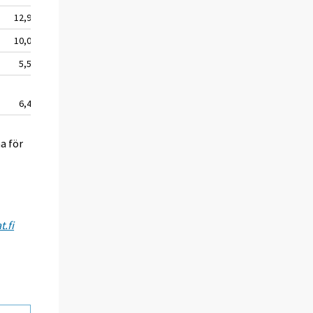
12,9
10,0
5,5
6,4
a för
.fi