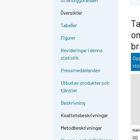
Offentliggöranden
Översikter
Ta
Tabeller
om
Figurer
br
Revideringar i denna
statistik
Öpp
stö
Pressmeddelanden
Utbud av produkter och
tjänster
Beskrivning
Kvalitetsbeskrivningar
Metodbeskrivningar
Han
(G)