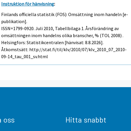
Instruktion för hänvisning
:
Finlands officiella statistik (FOS): Omsättning inom handeln [e-
publikation].
ISSN=1799-0920.
Juli
2010, Tabellbilaga 1. Årsförändring av
omsättningen inom handelns olika branscher, % (TOL 2008) .
Helsingfors: Statistikcentralen [hänvisat: 8.8.2026].
Åtkomstsätt: http://stat.fi/til/klv/2010/07/klv_2010_07_2010-
09-14_tau_001_sv.html
a oss
Hitta snabbt