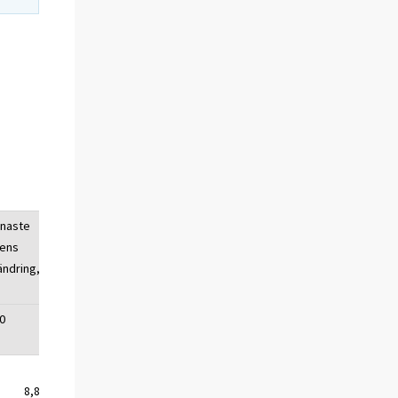
enaste
ens
ändring,
0
8,8