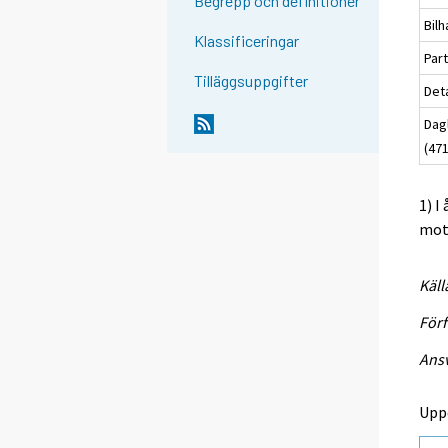
Begrepp och definitioner
Bilh
Klassificeringar
Part
Tilläggsuppgifter
Deta
Dag
(471
1) I
mots
Käll
Förf
Ansv
Upp