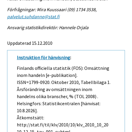
Förfrågningar: Mira Kuussaari (09) 1734 3538,
palvelut.suhdanne@stat.fi
Ansvarig statistikdirektör: Hannele Orjala
Uppdaterad 15.12.2010
Instruktion för hänvisning
:
Finlands officiella statistik (FOS): Omsättning
inom handeln [e-publikation].
ISSN=1799-0920.
Oktober
2010, Tabellbilaga 1.
Årsförändring av omsättningen inom
handelns olika branscher, % (TOL 2008) .
Helsingfors: Statistikcentralen [hänvisat:
10.8.2026].
Åtkomstsätt:
http://stat.fi/til/klv/2010/10/klv_2010_10_20
10-12-15_tau_001_sv.html