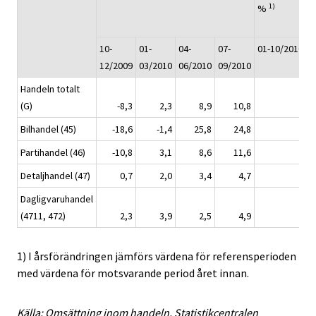
1)
%
10-
01-
04-
07-
01-10/2010
12/2009
03/2010
06/2010
09/2010
Handeln totalt
(G)
-8,3
2,3
8,9
10,8
7,
Bilhandel (45)
-18,6
-1,4
25,8
24,8
17,
Partihandel (46)
-10,8
3,1
8,6
11,6
7,
Detaljhandel (47)
0,7
2,0
3,4
4,7
3,
Dagligvaruhandel
(4711, 472)
2,3
3,9
2,5
4,9
3,
1) I årsförändringen jämförs värdena för referensperioden
med värdena för motsvarande period året innan.
Källa: Omsättning inom handeln, Statistikcentralen