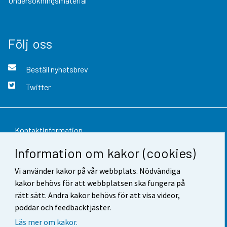
Undersökningsmaterial
Följ oss
Beställ nyhetsbrev
Twitter
Kontaktinformation
Information om kakor (cookies)
Respons
Vi använder kakor på vår webbplats. Nödvändiga
Användarvillkor
kakor behövs för att webbplatsen ska fungera på
Dataskydd
rätt sätt. Andra kakor behövs för att visa videor,
poddar och feedbacktjäster.
Tillgänglighet
Läs mer om kakor.