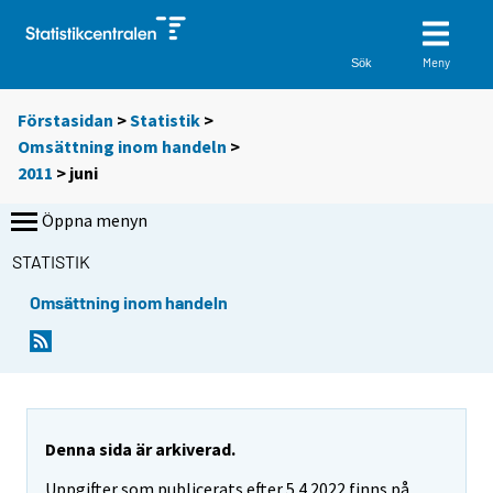
Meny
Sök
Förstasidan
>
Statistik
>
Omsättning inom handeln
>
2011
>
juni
Öppna menyn
STATISTIK
Omsättning inom handeln
Denna sida är arkiverad.
Uppgifter som publicerats efter 5.4.2022 finns på