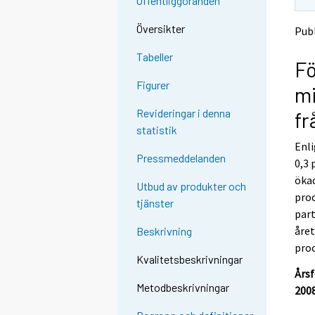
Offentliggöranden
t
t
o
o
Översikter
Publ
a
a
n
n
Tabeller
Fö
o
o
t
t
Figurer
mi
h
h
e
e
Revideringar i denna
fr
r
r
statistik
s
s
Enli
e
e
Pressmeddelanden
0,3 
r
r
v
v
öka
Utbud av produkter och
i
i
pro
tjänster
c
c
part
e
e
året
Beskrivning
.
.
proc
Kvalitetsbeskrivningar
Års
Metodbeskrivningar
200