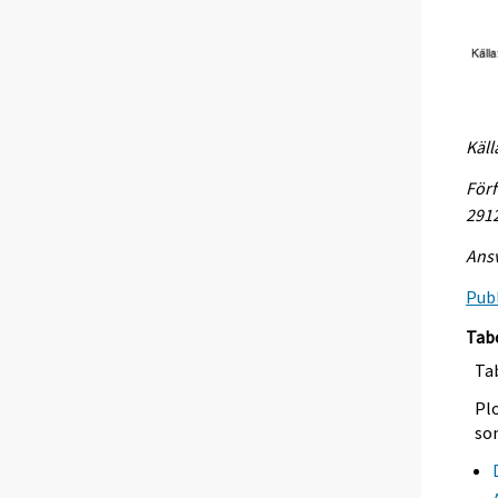
Käll
Förf
291
Ansv
Publ
Tab
Tab
Plo
so