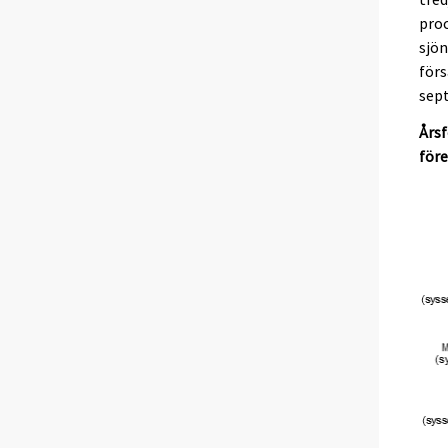
proc
sjön
förs
sep
Årsf
före