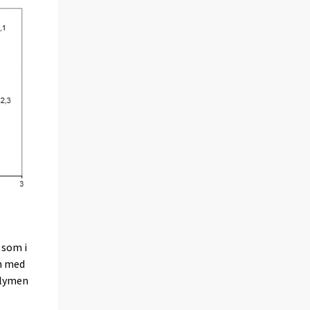
 som i
n med
olymen