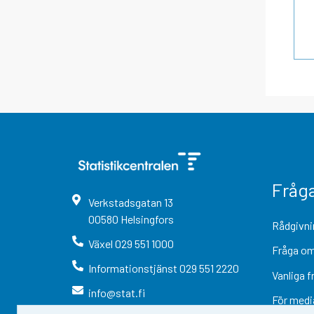
Fråg
Verkstadsgatan
13
00580
Helsingfors
Rådgivni
Växel
029 551 1000
Fråga om
Informationstjänst
029 551 2220
Vanliga f
info@stat.fi
För medi