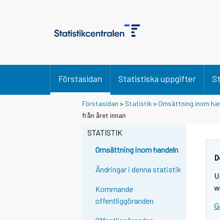
Förstasidan
Statistiska uppgifter
St
Förstasidan
>
Statistik
>
Omsättning inom ha
Y
Y
från året innan
o
o
u
u
STATISTIK
a
a
r
r
Omsättning inom handeln
e
e
D
m
m
Ändringar i denna statistik
U
o
o
v
v
w
Kommande
i
i
offentliggöranden
G
n
n
g
g