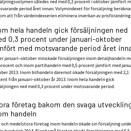
äljningsvolymen således ned med 0,2 procent i oktober jämfört 
varande period året innan. Volymindexet för försäljning beräkna
m att från värdeindexserien eliminera inverkan av prisförändring
om hela handeln gick försäljningen ned
d 0,3 procent under januari-oktober
mfört med motsvarande period året inn
er januari–oktober minskade försäljningen inom detaljhandeln m
procent och inom partihandeln med 0,5 procent jämfört med janu
ober 2013. Inom bilhandeln däremot ökade försäljningen med 2,1
ent från januari–oktober år 2013. Inom hela handeln gick
äljningen ned med 0,3 procent under motsvarande period.
ora företag bakom den svaga utvecklin
om handeln
och medelstora företag inom handeln ökade sin försäljning unde
je kvartalet 2014. Bland små företag ökade försäljningen med 0,5