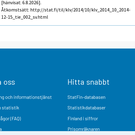
[hänvisat: 6.8.2026].
Åtkomstsätt: http://stat.fi/til/klv/2014/10/klv_2014_10_2014-
12-15_tie_002_sv.html
a oss
Hitta snabbt
ng och informationstjänst
StatFin-databasen
 statistik
Statistikdatabaser
rågor (FAQ)
Finland i siffror
a
Prisomräknaren