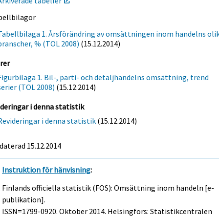
Arkiverade tabeller
bellbilagor
Tabellbilaga 1. Årsförändring av omsättningen inom handelns oli
branscher, % (TOL 2008)
(15.12.2014)
rer
Figurbilaga 1. Bil-, parti- och detaljhandelns omsättning, trend
serier (TOL 2008)
(15.12.2014)
deringar i denna statistik
Revideringar i denna statistik
(15.12.2014)
daterad 15.12.2014
Instruktion för hänvisning
:
Finlands officiella statistik (FOS): Omsättning inom handeln [e-
publikation].
ISSN=1799-0920.
Oktober
2014. Helsingfors: Statistikcentralen