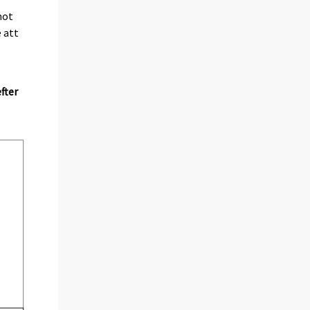
mot
 att
fter