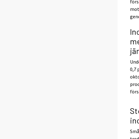
förs
mots
geno
In
me
jä
Und
0,7 
okt
proc
förs
St
in
Små 
tred