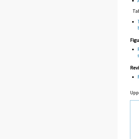
Ta
Figu
Revi
Upp