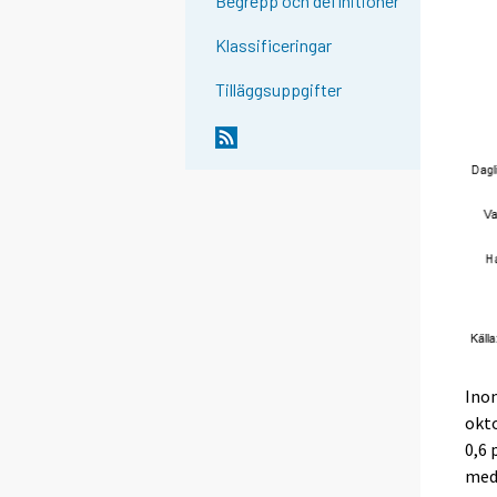
Begrepp och definitioner
Klassificeringar
Tilläggsuppgifter
Ino
okt
0,6 
med 