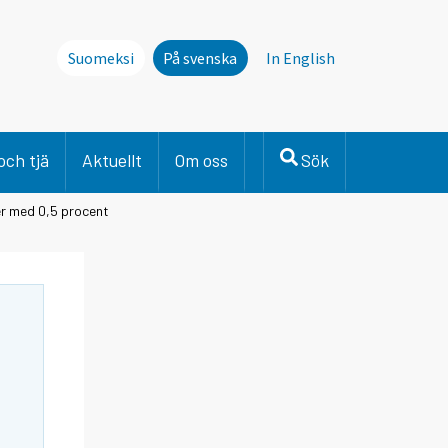
Suomeksi
På svenska
In English
och tjä
Aktuellt
Om oss
Sök
er med 0,5 procent