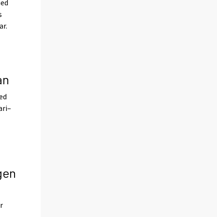
med
s
ar.
an
ed
ari–
gen
r