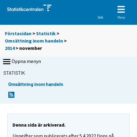
Meny
Sök
Förstasidan
>
Statistik
>
Omsättning inom handeln
>
2014
>
november
Öppna menyn
STATISTIK
Omsättning inom handeln
Denna sida är arkiverad.
Uppgifter som publicerats efter 5.4.2022 finns på