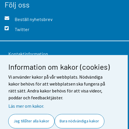
Följ oss
Beställ nyhetsbrev
Twitter
Kontaktinformation
Information om kakor (cookies)
Respons
Vi använder kakor på vår webbplats. Nödvändiga
Användarvillkor
kakor behövs för att webbplatsen ska fungera på
Dataskydd
rätt sätt. Andra kakor behövs för att visa videor,
poddar och feedbacktjäster.
Tillgänglighet
Läs mer om kakor.
Information om webbplatsen
Jag tillåter alla kakor
Bara nödvändiga kakor
Cookie-inställningar