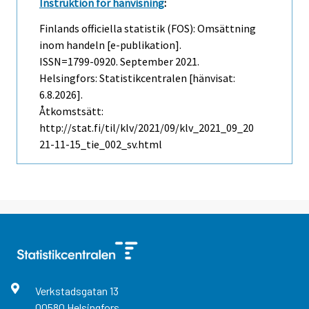
Instruktion för hänvisning
:
Finlands officiella statistik (FOS): Omsättning
inom handeln [e-publikation].
ISSN=1799-0920.
September
2021.
Helsingfors: Statistikcentralen [hänvisat:
6.8.2026].
Åtkomstsätt:
http://stat.fi/til/klv/2021/09/klv_2021_09_20
21-11-15_tie_002_sv.html
Verkstadsgatan
13
00580
Helsingfors