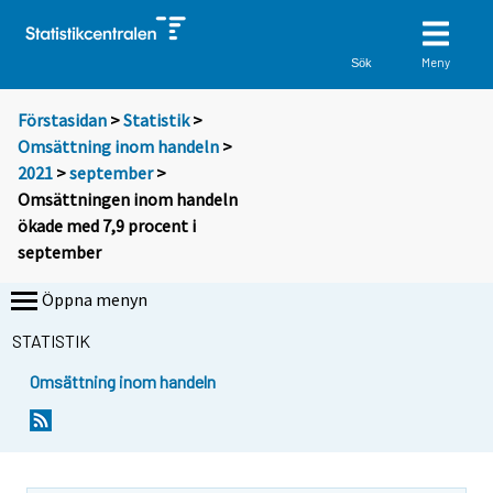
Meny
Sök
Förstasidan
>
Statistik
>
Omsättning inom handeln
>
2021
>
september
>
Omsättningen inom handeln
ökade med 7,9 procent i
september
Öppna menyn
STATISTIK
Omsättning inom handeln
Y
Y
o
o
u
u
a
a