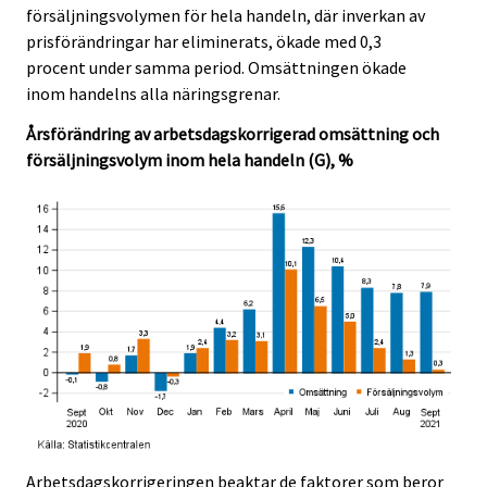
c
c
försäljningsvolymen för hela handeln, där inverkan av
e
e
prisförändringar har eliminerats, ökade med 0,3
.
.
procent under samma period. Omsättningen ökade
inom handelns alla näringsgrenar.
Årsförändring av arbetsdagskorrigerad omsättning och
försäljningsvolym inom hela handeln (G), %
Arbetsdagskorrigeringen beaktar de faktorer som beror