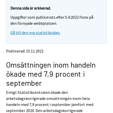
r
r
e
e
Denna sida är arkiverad.
m
m
Uppgifter som publicerats efter 5.4.2022 finns på
o
o
v
v
den förnyade webbplatsen.
i
i
Gå till den nya statistiksidan.
n
n
g
g
t
t
o
o
Publicerad: 15.11.2021
a
a
n
n
Omsättningen inom handeln
o
o
t
t
ökade med 7,9 procent i
h
h
e
e
september
r
r
s
s
Enligt Statistikcentralen ökade den
e
e
arbetsdagskorrigerade omsättningen inom hela
r
r
v
v
handeln med 7,9 procent i september jämfört med
i
i
september 2020. Den arbetsdagskorrigerade