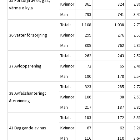
35 Försörjn av el, gas,
Kvinnor
361
324
2 8
värme o kyla
Män
793
741
3 4
Totalt
1 108
1 038
2 7
36 Vattenförsörjning
Kvinnor
299
276
2 5
Män
809
762
2 8
Totalt
262
243
2 5
37 Avloppsrening
Kvinnor
72
65
2 4
Män
190
178
2 5
Totalt
323
285
2 7
38 Avfallshantering;
Kvinnor
106
98
2 5
återvinning
Män
217
187
2 8
Totalt
183
172
3 5
41 Byggande av hus
Kvinnor
67
62
3 2
Män
116
110
3 6