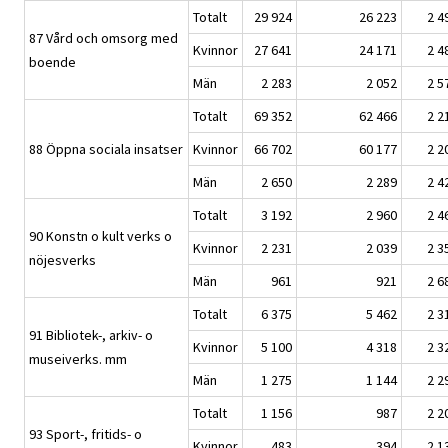
Totalt
29 924
26 223
2 4
87 Vård och omsorg med
Kvinnor
27 641
24 171
2 4
boende
Män
2 283
2 052
2 5
Totalt
69 352
62 466
2 2
88 Öppna sociala insatser
Kvinnor
66 702
60 177
2 2
Män
2 650
2 289
2 4
Totalt
3 192
2 960
2 4
90 Konstn o kult verks o
Kvinnor
2 231
2 039
2 3
nöjesverks
Män
961
921
2 6
Totalt
6 375
5 462
2 3
91 Bibliotek-, arkiv- o
Kvinnor
5 100
4 318
2 3
museiverks. mm
Män
1 275
1 144
2 2
Totalt
1 156
987
2 2
93 Sport-, fritids- o
Kvinnor
483
394
2 1