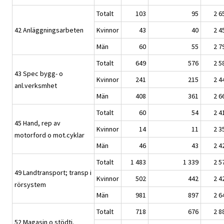
Totalt
103
95
2 6
42 Anläggningsarbeten
Kvinnor
43
40
2 4
Män
60
55
2 7
Totalt
649
576
2 5
43 Spec bygg- o
Kvinnor
241
215
2 4
anl.verksmhet
Män
408
361
2 6
Totalt
60
54
2 4
45 Hand, rep av
Kvinnor
14
11
2 3
motorford o mot.cyklar
Män
46
43
2 4
Totalt
1 483
1 339
2 5
49 Landtransport; transp i
Kvinnor
502
442
2 4
rörsystem
Män
981
897
2 6
Totalt
718
676
2 8
52 Magasin o stödtj.