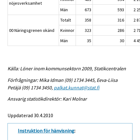
nöjesverksamhet
Män
673
593
2 2
Totalt
358
316
2 8
00 Näringsgrenen okänd
Kvinnor
323
286
2 7
Män
35
30
4 4
Källa: Löner inom kommunsektorn 2009, Statikcentralen
Förfrågningar: Mika Idman (09) 1734 3445, Eeva-Liisa
Petäjä (09) 1734 3450,
palkat.kunnat@stat.fi
Ansvarig statistikdirektör: Kari Molnar
Uppdaterad 30.4.2010
Instruktion för hänvisning
: