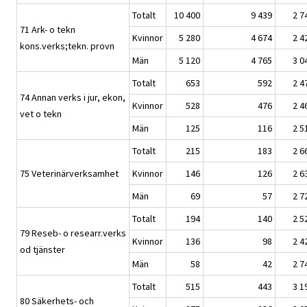
Totalt
10 400
9 439
2 7
71 Ark- o tekn
Kvinnor
5 280
4 674
2 4
kons.verks;tekn. provn
Män
5 120
4 765
3 0
Totalt
653
592
2 4
74 Annan verks i jur, ekon,
Kvinnor
528
476
2 4
vet o tekn
Män
125
116
2 5
Totalt
215
183
2 6
75 Veterinärverksamhet
Kvinnor
146
126
2 6
Män
69
57
2 7
Totalt
194
140
2 5
79 Reseb- o researr.verks
Kvinnor
136
98
2 4
od tjänster
Män
58
42
2 7
Totalt
515
443
3 1
80 Säkerhets- och