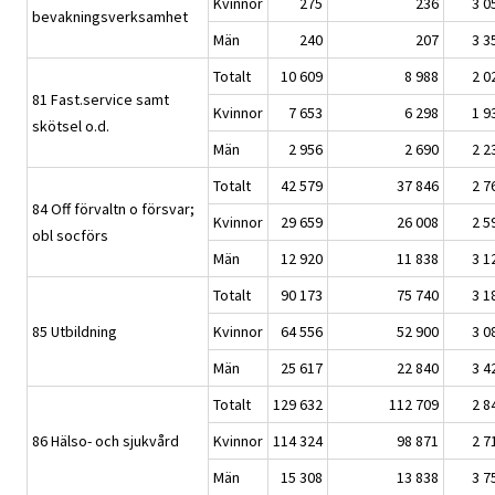
Kvinnor
275
236
3 0
bevakningsverksamhet
Män
240
207
3 3
Totalt
10 609
8 988
2 0
81 Fast.service samt
Kvinnor
7 653
6 298
1 9
skötsel o.d.
Män
2 956
2 690
2 2
Totalt
42 579
37 846
2 7
84 Off förvaltn o försvar;
Kvinnor
29 659
26 008
2 5
obl socförs
Män
12 920
11 838
3 1
Totalt
90 173
75 740
3 1
85 Utbildning
Kvinnor
64 556
52 900
3 0
Män
25 617
22 840
3 4
Totalt
129 632
112 709
2 8
86 Hälso- och sjukvård
Kvinnor
114 324
98 871
2 7
Män
15 308
13 838
3 7