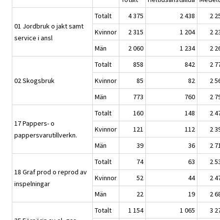
Totalt
4 375
2 438
2 2
01 Jordbruk o jakt samt
Kvinnor
2 315
1 204
2 2
service i ansl
Män
2 060
1 234
2 2
Totalt
858
842
2 7
02 Skogsbruk
Kvinnor
85
82
2 5
Män
773
760
2 7
Totalt
160
148
2 4
17 Pappers- o
Kvinnor
121
112
2 3
pappersvarutillverkn.
Män
39
36
2 7
Totalt
74
63
2 5
18 Graf prod o reprod av
Kvinnor
52
44
2 4
inspelningar
Män
22
19
2 6
Totalt
1 154
1 065
3 2