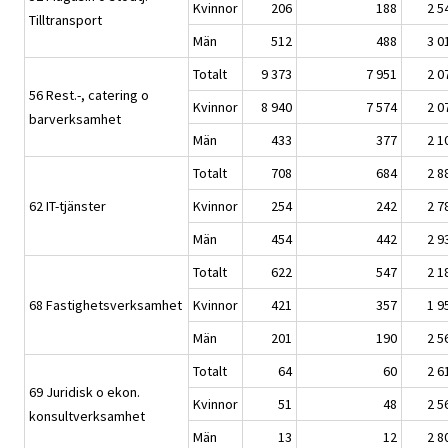
Kvinnor
206
188
2 5
Tilltransport
Män
512
488
3 0
Totalt
9 373
7 951
2 0
56 Rest.-, catering o
Kvinnor
8 940
7 574
2 0
barverksamhet
Män
433
377
2 1
Totalt
708
684
2 8
62 IT-tjänster
Kvinnor
254
242
2 7
Män
454
442
2 9
Totalt
622
547
2 1
68 Fastighetsverksamhet
Kvinnor
421
357
1 9
Män
201
190
2 5
Totalt
64
60
2 6
69 Juridisk o ekon.
Kvinnor
51
48
2 5
konsultverksamhet
Män
13
12
2 8