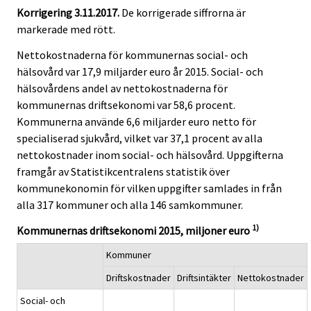
c
c
Korrigering 3.11.2017.
De korrigerade siffrorna är
e
e
markerade med rött.
.
.
Nettokostnaderna för kommunernas social- och
hälsovård var 17,9 miljarder euro år 2015. Social- och
hälsovårdens andel av nettokostnaderna för
kommunernas driftsekonomi var 58,6 procent.
Kommunerna använde 6,6 miljarder euro netto för
specialiserad sjukvård, vilket var 37,1 procent av alla
nettokostnader inom social- och hälsovård. Uppgifterna
framgår av Statistikcentralens statistik över
kommunekonomin för vilken uppgifter samlades in från
alla 317 kommuner och alla 146 samkommuner.
1)
Kommunernas driftsekonomi 2015, miljoner euro
Kommuner
Driftskostnader
Driftsintäkter
Nettokostnader
Social- och