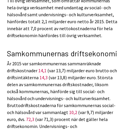
Till övrig verksamhet, som omfattar kommunernas
hela övriga verksamhet med undantag av social- och
hälsovård samt undervisnings- och kulturverksamhet,
hänfördes totalt 2,1 miljarder euro netto år 2015. Detta
innebär att 7,0 procent av nettokostnaderna för hela
driftsekonomin hänfördes till övrig verksamhet.
Samkommunernas driftsekonomi
År 2015 var samkommunernas sammanräknade
driftskostnader
14,1
(var 13,7) miljarder euro brutto och
driftsintäkterna
14,3
(var 13,8) miljarder euro. Största
delen av samkommunernas driftskostnader, liksom
också kommunernas, hänförde sig till social- och
hälsovård och undervisnings- och kulturverksamhet.
Bruttodriftskostnaderna för samkommunernas social-
och hälsovård var sammanlagt
10,2
(var 9,7) miljarder
euro, dvs.
72,3
(var 71,3) procent när det gäller hela
driftsekonomin. Undervisnings- och