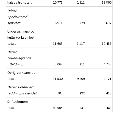
hälsovård totalt
20 771
2 911
17 860
Därav:
Specialiserad
sjukvård
6 911
279
6 632
Undervisnings- och
kulturverksamhet
totalt
11 605
1 117
10 488
Därav:
Grundläggande
utbildning
5 064
311
4 753
Övrig verksamhet
totalt
11 530
9 409
2 121
Därav: Brand- och
räddningsväsendet
705
292
413
Driftsekonomi
totalt
43 905
13 437
30 468