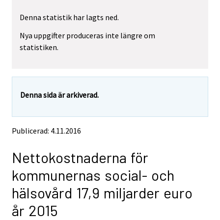
r
r
Denna statistik har lagts ned.
e
e
m
m
Nya uppgifter produceras inte längre om
o
o
statistiken.
v
v
i
i
n
n
g
g
t
t
Denna sida är arkiverad.
o
o
a
a
n
n
o
o
Publicerad: 4.11.2016
t
t
h
h
Nettokostnaderna för
e
e
r
r
kommunernas social- och
s
s
e
e
hälsovård 17,9 miljarder euro
r
r
v
v
år 2015
i
i