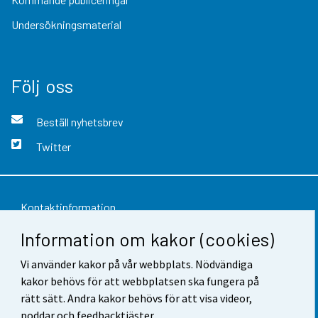
Undersökningsmaterial
Följ oss
Beställ nyhetsbrev
Twitter
Kontaktinformation
Information om kakor (cookies)
Respons
Vi använder kakor på vår webbplats. Nödvändiga
Användarvillkor
kakor behövs för att webbplatsen ska fungera på
Dataskydd
rätt sätt. Andra kakor behövs för att visa videor,
poddar och feedbacktjäster.