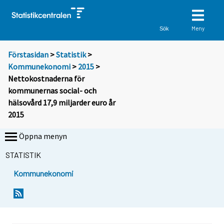
Meny
Sök
Förstasidan
>
Statistik
>
Kommunekonomi
>
2015
>
Nettokostnaderna för
kommunernas social- och
hälsovård 17,9 miljarder euro år
2015
Öppna menyn
STATISTIK
Kommunekonomi
Y
Y
o
o
u
u
a
a