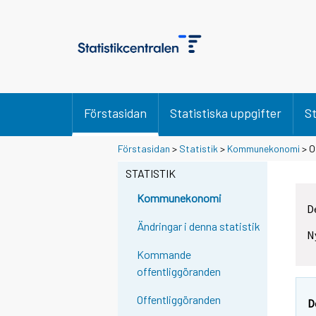
Förstasidan
Statistiska uppgifter
St
Förstasidan
>
Statistik
>
Kommunekonomi
> O
STATISTIK
Kommunekonomi
D
Ändringar i denna statistik
N
Kommande
offentliggöranden
Offentliggöranden
D