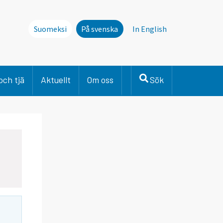
Suomeksi
På svenska
In English
och tjä
Aktuellt
Om oss
Sök