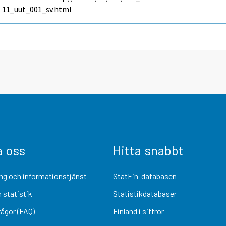
11_uut_001_sv.html
a oss
Hitta snabbt
ng och informationstjänst
StatFin-databasen
 statistik
Statistikdatabaser
rågor (FAQ)
Finland i siffror