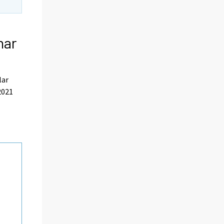
har
lar
2021