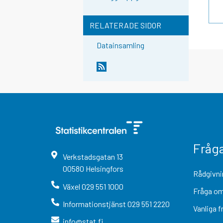
RELATERADE SIDOR
Datainsamling
Fråg
Verkstadsgatan
13
00580
Helsingfors
Rådgivni
Växel
029 551 1000
Fråga om
Informationstjänst
029 551 2220
Vanliga f
info@stat.fi