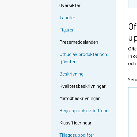
Översikter
Tabeller
Of
Figurer
u
Pressmeddelanden
Offe
Utbud av produkter och
in 
tjänster
och
Beskrivning
Sena
Kvalitetsbeskrivningar
Metodbeskrivningar
Begrepp och definitioner
Klassificeringar
Tilläggsuppgifter