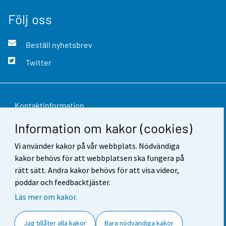
Följ oss
Beställ nyhetsbrev
Twitter
Kontaktinformation
Information om kakor (cookies)
Respons
Vi använder kakor på vår webbplats. Nödvändiga
Användarvillkor
kakor behövs för att webbplatsen ska fungera på
Dataskydd
rätt sätt. Andra kakor behövs för att visa videor,
poddar och feedbacktjäster.
Tillgänglighet
Läs mer om kakor.
Information om webbplatsen
Jag tillåter alla kakor
Bara nödvändiga kakor