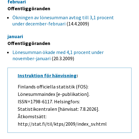
februari
Offentliggöranden
Ökningen av lönesumman avtog till 3,1 procent
under december-februari
(14.4.2009)
januari
Offentliggöranden
Lönesumman ökade med 4,1 procent under
november-januari
(20.3.2009)
Instruktion för hänvisning
:
Finlands officiella statistik (FOS):
Lönesummaindex [e-publikation].
ISSN=1798-6117. Helsingfors:
Statistikcentralen [hänvisat: 7.8.2026].
Åtkomstsätt:
http://stat.fi/til/ktps/2009/index_sv.html