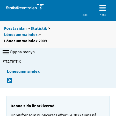
Meny
Sök
Förstasidan
>
Statistik
>
Lönesummaindex
>
Lönesummaindex 2009
Öppna menyn
STATISTIK
Lönesummaindex
Denna sida är arkiverad.
Uppgifter som publicerats efter 5.4.2022 finns på