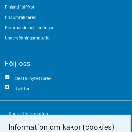
Finland i siffror
Prisomräknaren
Kommande publiceringar
Undersökningsmaterial
Följ oss
Beställ nyhetsbrev
Twitter
Kontaktinformation
Information om kakor (cookies)
Respons