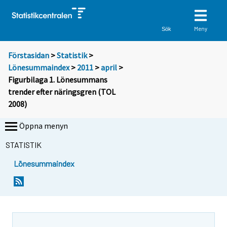
Meny
Sök
Förstasidan
>
Statistik
>
Lönesummaindex
>
2011
>
april
>
Figurbilaga 1. Lönesummans
trender efter näringsgren (TOL
2008)
Öppna menyn
STATISTIK
Lönesummaindex