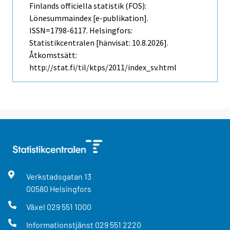
Finlands officiella statistik (FOS):
Lönesummaindex [e-publikation].
ISSN=1798-6117. Helsingfors:
Statistikcentralen [hänvisat: 10.8.2026].
Åtkomstsätt:
http://stat.fi/til/ktps/2011/index_sv.html
Verkstadsgatan
13
00580
Helsingfors
Växel
029 551 1000
Informationstjänst
029 551 2220