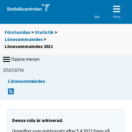
Meny
Sök
Förstasidan
>
Statistik
>
Lönesummaindex
>
Lönesummaindex 2011
Öppna menyn
STATISTIK
Lönesummaindex
Denna sida är arkiverad.
Uppgifter som publicerats efter 5.4.2022 finns på