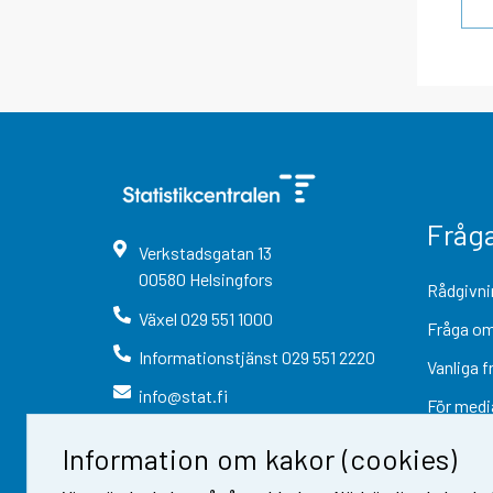
Fråg
Verkstadsgatan
13
00580
Helsingfors
Rådgivni
Växel
029 551 1000
Fråga om
Informationstjänst
029 551 2220
Vanliga f
info@stat.fi
För medi
Information om kakor (cookies)