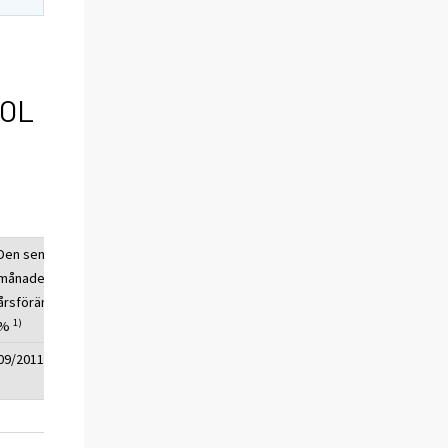
TOL
Den senaste
månadens
årsförändring,
1)
%
09/2011
6,7