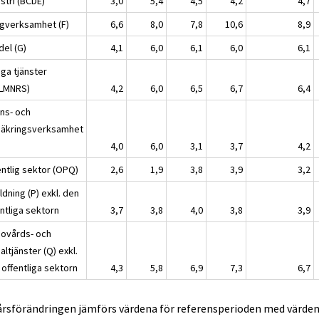
stri (BCDE)
3,0
5,4
4,5
4,2
4,7
gverksamhet (F)
6,6
8,0
7,8
10,6
8,9
del (G)
4,1
6,0
6,1
6,0
6,1
iga tjänster
JLMNRS)
4,2
6,0
6,5
6,7
6,4
ans- och
säkringsverksamhet
4,0
6,0
3,1
3,7
4,2
entlig sektor (OPQ)
2,6
1,9
3,8
3,9
3,2
ldning (P) exkl. den
ntliga sektorn
3,7
3,8
4,0
3,8
3,9
sovårds- och
altjänster (Q) exkl.
 offentliga sektorn
4,3
5,8
6,9
7,3
6,7
 årsförändringen jämförs värdena för referensperioden med värden