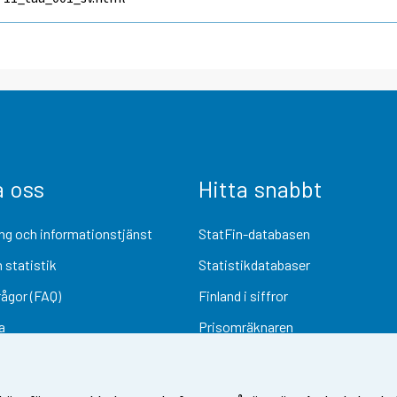
a oss
Hitta snabbt
ng och informationstjänst
StatFin-databasen
 statistik
Statistikdatabaser
rågor (FAQ)
Finland i siffror
a
Prisomräknaren
Kommande publiceringar
Undersökningsmaterial