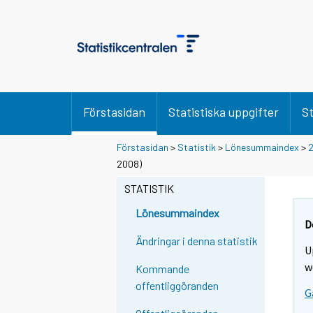
Förstasidan
Statistiska uppgifter
St
Förstasidan
>
Statistik
>
Lönesummaindex
>
2
2008)
STATISTIK
Lönesummaindex
D
Ändringar i denna statistik
U
w
Kommande
offentliggöranden
G