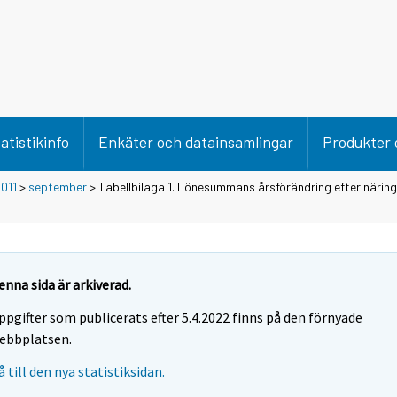
atistikinfo
Enkäter och datainsamlingar
Produkter 
011
>
september
> Tabellbilaga 1. Lönesummans årsförändring efter närin
enna sida är arkiverad.
ppgifter som publicerats efter 5.4.2022 finns på den förnyade
ebbplatsen.
å till den nya statistiksidan.