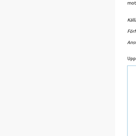
mots
Käll
Förf
Ansv
Upp