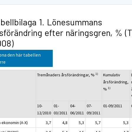
bellbilaga 1. Lönesummans
sförändring efter näringsgren, % (
008)
na den här tabellen
rre
1)
Tremånaders årsförändringar, %
Kumulativ
årsförändring,
1)
%
10-
01-
04-
07-
01-09/2011
12/2010
03/2011
06/2011
09/2011
a ekonomin (A-X)
3,7
4,8
5,3
5,7
5,3