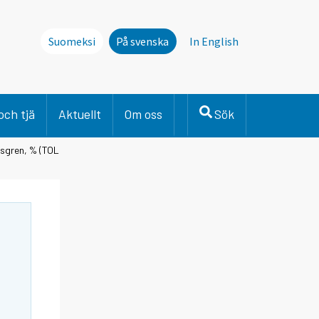
Suomeksi
På svenska
In English
och tjä
Aktuellt
Om oss
Sök
gsgren, % (TOL