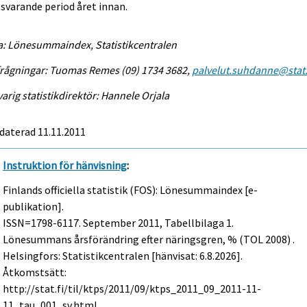
varande period året innan.
a: Lönesummaindex, Statistikcentralen
rågningar: Tuomas Remes (09) 1734 3682,
palvelut.suhdanne@stat.
arig statistikdirektör: Hannele Orjala
daterad 11.11.2011
Instruktion för hänvisning
:
Finlands officiella statistik (FOS): Lönesummaindex [e-
publikation].
ISSN=1798-6117.
September
2011, Tabellbilaga 1.
Lönesummans årsförändring efter näringsgren, % (TOL 2008) .
Helsingfors: Statistikcentralen [hänvisat: 6.8.2026].
Åtkomstsätt:
http://stat.fi/til/ktps/2011/09/ktps_2011_09_2011-11-
11_tau_001_sv.html