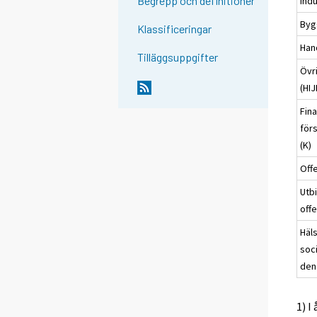
Begrepp och definitioner
Indu
Byg
Klassificeringar
Han
Tilläggsuppgifter
Övr
(HI
Fin
för
(K)
Off
Utbi
offe
Häl
soci
den
1) I