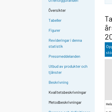
Offentliggöranden
Översikter
Ta
Tabeller
år
Figurer
2
Revideringar i denna
statistik
Öpp
stö
Pressmeddelanden
Utbud av produkter och
tjänster
Beskrivning
Kvalitetsbeskrivningar
Metodbeskrivningar
Hel