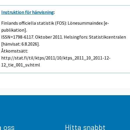
Instruktion för hänvisning
:
Finlands officiella statistik (FOS): Lönesummaindex [e-
publikation].
ISSN=1798-6117.
Oktober
2011. Helsingfors: Statistikcentralen
[hänvisat: 6.8.2026].
Åtkomstsätt:
http://stat.fi/til/ktps/2011/10/ktps_2011_10_2011-12-
12_tie_001_sv.html
a oss
Hitta snabbt