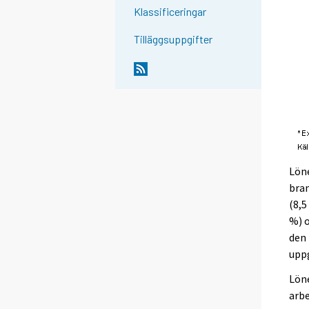
Klassificeringar
Tilläggsuppgifter
Löne
bra
(8,5
%) 
den 
uppg
Lön
arb