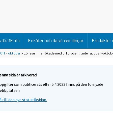
atistikinfo
Enkäter och datainsamlingar
Produkter 
011
>
oktober
> Lönesumman ökade med 5,1 procent under augusti–oktob
enna sida är arkiverad.
ppgifter som publicerats efter 5.4.2022 finns på den förnyade
ebbplatsen.
å till den nya statistiksidan.