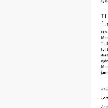
syss
Ti
fr
Fr.o
lön
Till
för 
dera
ojäm
löne
jämf
Käll
Förf
Ansv