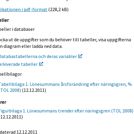
ikationen i pdf-format
(228,2 kB)
eller
eller i databaser
cka ut de uppgifter som du behöver till tabeller, visa uppgifterna
m diagram eller ladda ned data.
Databastabellerna och deras variabler
Arkiverade tabeller
bellbilagor
Tabellbilaga 1. Lönesummans årsförändring efter näringsgren, %
(TOL 2008)
(12.12.2011)
rer
Figurbilaga 1. Lönesummans trender efter näringsgren (TOL 2008)
(12.12.2011)
daterad 12.12.2011