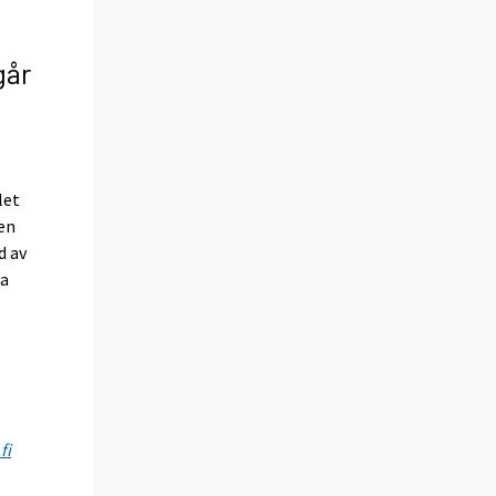
går
let
en
d av
la
fi