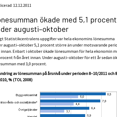
icerad: 12.12.2011
önesumman ökade med 5,1 procent
der augusti–oktober
gt Statistikcentralens uppgifter var hela ekonomins lönesumma
r augusti–oktober 5,1 procent större än under motsvarande peri
t innan. Enbart i oktober ökade lönesumman för hela ekonomin 
procent från året innan. Under augusti–oktober för ett år sedan ö
esumman med 3,0 procent.
ändring av lönesumman på årsnivå under perioden 8–10/2011 och 
2010, % (TOL 2008)