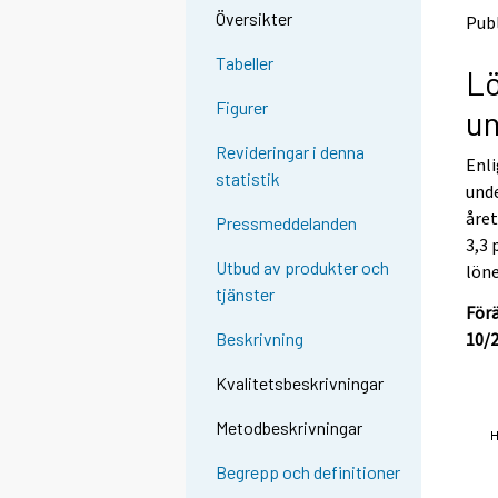
o
o
Översikter
Publ
a
a
n
n
Tabeller
L
o
o
t
t
Figurer
un
h
h
e
e
Revideringar i denna
Enli
r
r
statistik
s
s
unde
e
e
åre
Pressmeddelanden
r
r
3,3 
v
v
Utbud av produkter och
lön
i
i
tjänster
c
c
För
e
e
10/
Beskrivning
.
.
Kvalitetsbeskrivningar
Metodbeskrivningar
Begrepp och definitioner