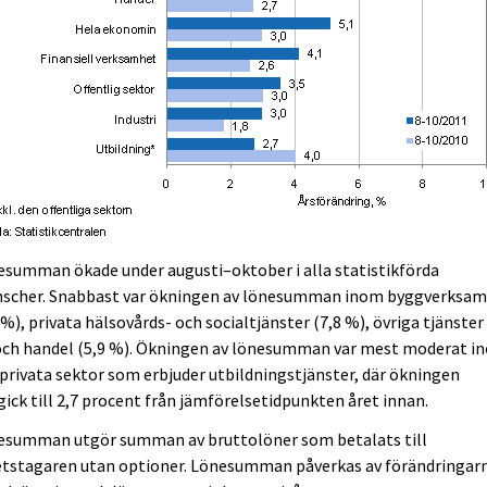
summan ökade under augusti–oktober i alla statistikförda
nscher. Snabbast var ökningen av lönesumman inom byggverksa
 %), privata hälsovårds- och socialtjänster (7,8 %), övriga tjänster 
och handel (5,9 %). Ökningen av lönesumman var mest moderat i
privata sektor som erbjuder utbildningstjänster, där ökningen
ick till 2,7 procent från jämförelsetidpunkten året innan.
esumman utgör summan av bruttolöner som betalats till
etstagaren utan optioner. Lönesumman påverkas av förändringarn