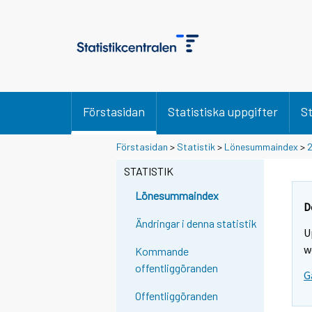
Förstasidan
Statistiska uppgifter
St
Y
Y
Förstasidan
>
Statistik
>
Lönesummaindex
>
2
o
o
u
u
STATISTIK
a
a
r
r
Lönesummaindex
e
e
D
m
m
Ändringar i denna statistik
U
o
o
v
v
w
Kommande
i
i
offentliggöranden
G
n
n
g
g
Offentliggöranden
t
t