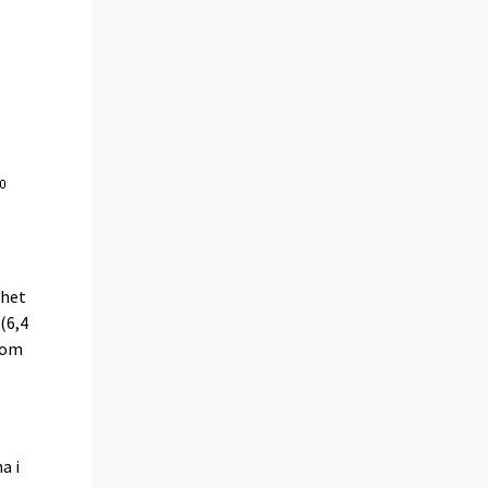
mhet
(6,4
nom
a i