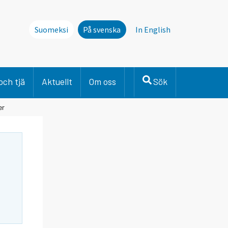
Suomeksi
På svenska
In English
och tjä
Aktuellt
Om oss
Sök
er