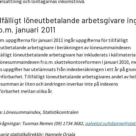
elsättning och löntagarnas inkomstnivå.
llfälligt löneutbetalande arbetsgivare in
.o.m. januari 2011
.m. uppgifterna för januari 2011 ingår uppgifterna för tillfälligt
eutbetalande arbetsgivare i beräkningen av lönesummaindexen.
fälligt löneutbetalande arbetsgivare har inkluderats i källmateria
lönesummaindexen fr.o.m. skattekontoreformen i januari 2010, m
s uppgifter har utelämnats från indexberäkningen i ett år på grun
förbarhet. Tillfälligt löneutbetalande arbetsgivares andel av he
summan är liten och ändringen inverkar inte på indexens
örbarhet mellan olika år.
a: Lönesummaindex, Statistikcentralen
rågningar: Tuomas Remes (09) 1734 3682,
palvelut.suhdanne@stat.
arig statistikdirektör: Hannele Orjala