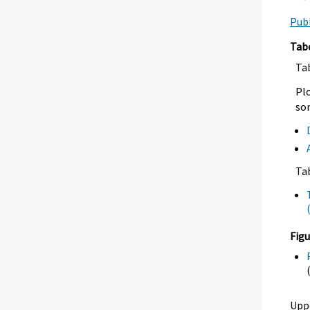
Publ
Tab
Tab
Plo
so
Ta
Figu
Upp