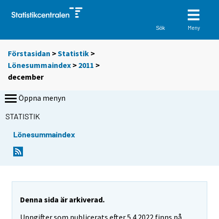
Meny
Sök
Förstasidan
>
Statistik
>
Lönesummaindex
>
2011
>
december
Öppna menyn
STATISTIK
Lönesummaindex
Denna sida är arkiverad.
Uppgifter som publicerats efter 5.4.2022 finns på