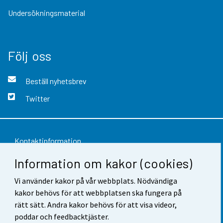
Undersökningsmaterial
Följ oss
Beställ nyhetsbrev
Twitter
Kontaktinformation
Information om kakor (cookies)
Respons
Vi använder kakor på vår webbplats. Nödvändiga
Användarvillkor
kakor behövs för att webbplatsen ska fungera på
Dataskydd
rätt sätt. Andra kakor behövs för att visa videor,
poddar och feedbacktjäster.
Tillgänglighet