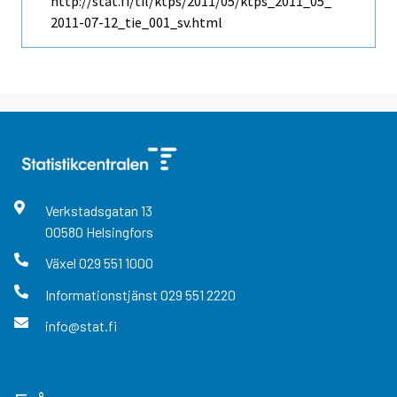
http://stat.fi/til/ktps/2011/05/ktps_2011_05_
2011-07-12_tie_001_sv.html
Verkstadsgatan
13
00580
Helsingfors
Växel
029 551 1000
Informationstjänst
029 551 2220
info@stat.fi