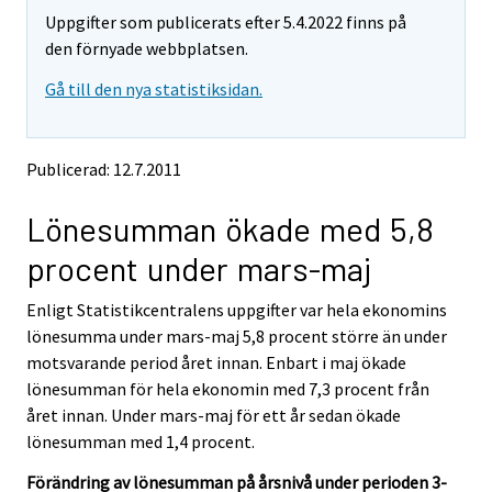
m
m
Uppgifter som publicerats efter 5.4.2022 finns på
o
o
v
v
den förnyade webbplatsen.
i
i
Gå till den nya statistiksidan.
n
n
g
g
t
t
o
o
Publicerad: 12.7.2011
a
a
n
n
Lönesumman ökade med 5,8
o
o
t
t
procent under mars-maj
h
h
e
e
Enligt Statistikcentralens uppgifter var hela ekonomins
r
r
s
s
lönesumma under mars-maj 5,8 procent större än under
e
e
motsvarande period året innan. Enbart i maj ökade
r
r
lönesumman för hela ekonomin med 7,3 procent från
v
v
året innan. Under mars-maj för ett år sedan ökade
i
i
lönesumman med 1,4 procent.
c
c
e
e
Förändring av lönesumman på årsnivå under perioden 3-
.
.