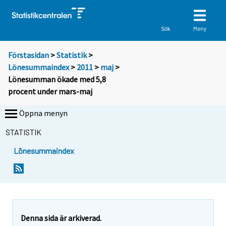
Meny
Sök
Förstasidan
>
Statistik
>
Lönesummaindex
>
2011
>
maj
>
Lönesumman ökade med 5,8
procent under mars-maj
Öppna menyn
STATISTIK
Lönesummaindex
Y
Y
o
o
u
u
a
a
r
r
e
e
Denna sida är arkiverad.