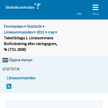
Meny
Sök
Förstasidan
>
Statistik
>
Lönesummaindex
>
2011
>
maj
>
Tabellbilaga 1. Lönesummans
årsförändring efter näringsgren,
% (TOL 2008)
Öppna menyn
STATISTIK
Lönesummaindex