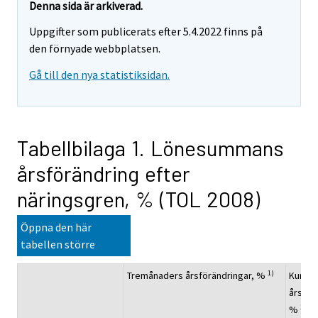
Denna sida är arkiverad.
Uppgifter som publicerats efter 5.4.2022 finns på
den förnyade webbplatsen.
Gå till den nya statistiksidan.
Tabellbilaga 1. Lönesummans
årsförändring efter
näringsgren, % (TOL 2008)
Öppna den här
tabellen större
1)
Tremånaders årsförändringar, %
Kumula
årsför
1)
%