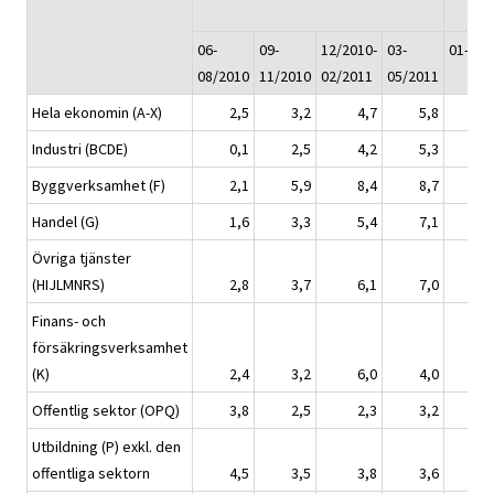
06-
09-
12/2010-
03-
01-05/
08/2010
11/2010
02/2011
05/2011
Hela ekonomin (A-X)
2,5
3,2
4,7
5,8
Industri (BCDE)
0,1
2,5
4,2
5,3
Byggverksamhet (F)
2,1
5,9
8,4
8,7
Handel (G)
1,6
3,3
5,4
7,1
Övriga tjänster
(HIJLMNRS)
2,8
3,7
6,1
7,0
Finans- och
försäkringsverksamhet
(K)
2,4
3,2
6,0
4,0
Offentlig sektor (OPQ)
3,8
2,5
2,3
3,2
Utbildning (P) exkl. den
offentliga sektorn
4,5
3,5
3,8
3,6