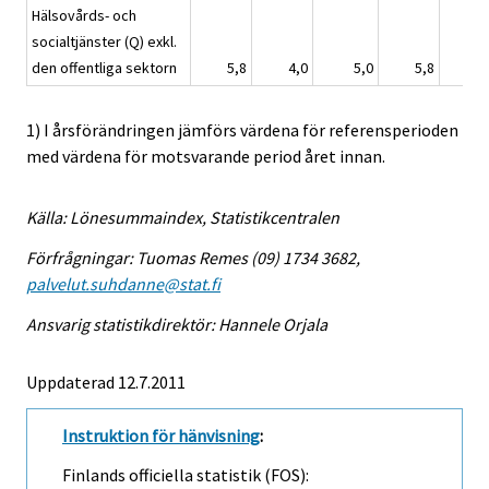
Hälsovårds- och
socialtjänster (Q) exkl.
den offentliga sektorn
5,8
4,0
5,0
5,8
1) I årsförändringen jämförs värdena för referensperioden
med värdena för motsvarande period året innan.
Källa: Lönesummaindex, Statistikcentralen
Förfrågningar: Tuomas Remes (09) 1734 3682,
palvelut.suhdanne@stat.fi
Ansvarig statistikdirektör: Hannele Orjala
Uppdaterad 12.7.2011
Instruktion för hänvisning
:
Finlands officiella statistik (FOS):