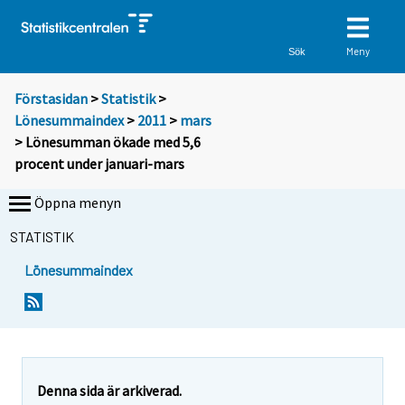
Meny
Sök
Förstasidan
>
Statistik
>
Lönesummaindex
>
2011
>
mars
> Lönesumman ökade med 5,6
procent under januari-mars
Öppna menyn
STATISTIK
Lönesummaindex
Y
Y
o
o
u
u
a
a
r
r
e
e
Denna sida är arkiverad.