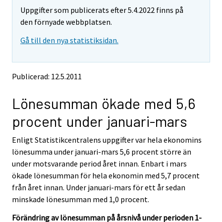
m
m
Uppgifter som publicerats efter 5.4.2022 finns på
o
o
v
v
den förnyade webbplatsen.
i
i
Gå till den nya statistiksidan.
n
n
g
g
t
t
o
o
Publicerad: 12.5.2011
a
a
n
n
Lönesumman ökade med 5,6
o
o
t
t
procent under januari-mars
h
h
e
e
Enligt Statistikcentralens uppgifter var hela ekonomins
r
r
s
s
lönesumma under januari-mars 5,6 procent större än
e
e
under motsvarande period året innan. Enbart i mars
r
r
ökade lönesumman för hela ekonomin med 5,7 procent
v
v
från året innan. Under januari-mars för ett år sedan
i
i
minskade lönesumman med 1,0 procent.
c
c
e
e
Förändring av lönesumman på årsnivå under perioden 1-
.
.