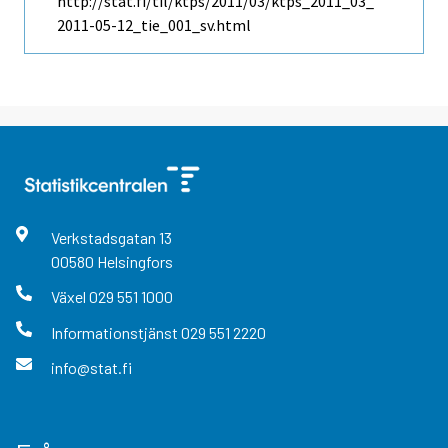
http://stat.fi/til/ktps/2011/03/ktps_2011_03_
2011-05-12_tie_001_sv.html
Verkstadsgatan
13
00580
Helsingfors
Växel
029 551 1000
Informationstjänst
029 551 2220
info@stat.fi