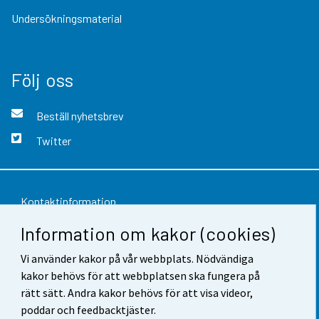
Undersökningsmaterial
Följ oss
Beställ nyhetsbrev
Twitter
Kontaktinformation
Information om kakor (cookies)
Respons
Vi använder kakor på vår webbplats. Nödvändiga
Användarvillkor
kakor behövs för att webbplatsen ska fungera på
Dataskydd
rätt sätt. Andra kakor behövs för att visa videor,
poddar och feedbacktjäster.
Tillgänglighet